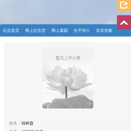
纪念首页
网上纪念堂
网上墓园
生平简介
音容笑貌
档案资料
追忆文章
时空信箱
亲友关系
祭奠记录
许愿祈福
姓名：
钱树森