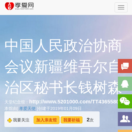
Toggl
navig
中国人民政治协商
会议新疆维吾尔自
治区秘书长钱树森
http://www.5201000.com/TT436558048
天堂纪念馆：
本馆由[
孝爱天使
]创建于2019年01月09日
2
我要关注
加入亲友馆
我要祈福
次