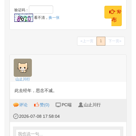
验证码：
发
看不清，
换一张
布
«上一页
1
下一页»
山止川行
此去经年，思念不减。
评论
赞(
0
)
PC端
山止川行
2026-07-08 17:58:04
我也说一句...