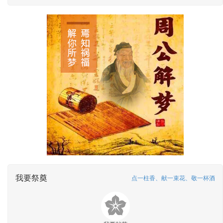
我要祭奠
点一柱香、献一束花、敬一杯酒