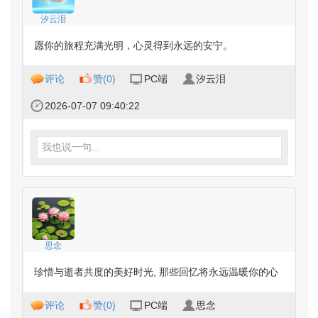
汐云泪
愿你的旅程充满光明，心灵得到永远的安宁。
评论
赞(
0
)
PC端
汐云泪
2026-07-07 09:40:22
我也说一句...
思念
珍惜与逝者共度的美好时光, 那些回忆将永远温暖你的心
评论
赞(
0
)
PC端
思念