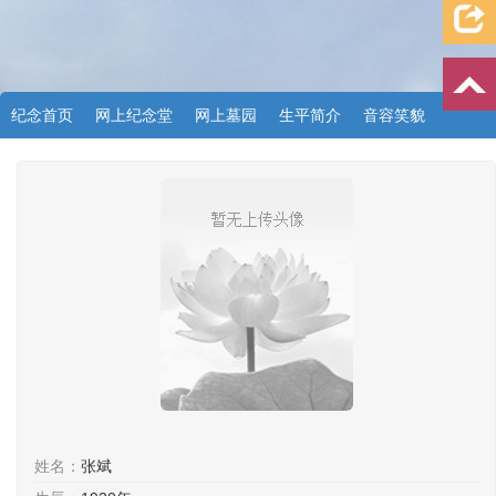
纪念首页
网上纪念堂
网上墓园
生平简介
音容笑貌
档案资料
追忆文章
时空信箱
亲友关系
祭奠记录
许愿祈福
姓名：
张斌