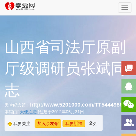
Toggl
navig
山西省司法厅原副
厅级调研员张斌同
志
http://www.5201000.com/TT544498601
天堂纪念馆：
本馆由[
天使之恋
]创建于2012年05月31日
2
我要关注
加入亲友馆
我要祈福
次