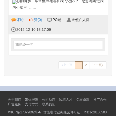
你的脚步，常常低声地响在我的记忆中，悠悠地走进我
的心窝里 ……
评论
赞(
0
)
PC端
天使在人间
2012-12-10 16:17:09
我也说一句...
«上一页
1
2
下一页»
关于我们
媒体报道
公司动态
诚聘人才
免责条款
推广合作
广告服务
支付方式
联系我们
粤ICP备17079892号-6
增值电信业务经营许可证：粤B1-20150580