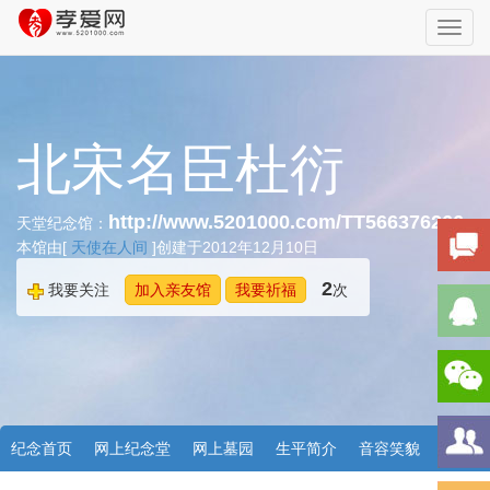
Toggl
navig
北宋名臣杜衍
http://www.5201000.com/TT566376266
天堂纪念馆：
本馆由[
天使在人间
]创建于2012年12月10日
2
我要关注
加入亲友馆
我要祈福
次
纪念首页
网上纪念堂
网上墓园
生平简介
音容笑貌