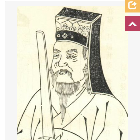
档案资料
追忆文章
时空信箱
亲友关系
祭奠记录
许愿祈福