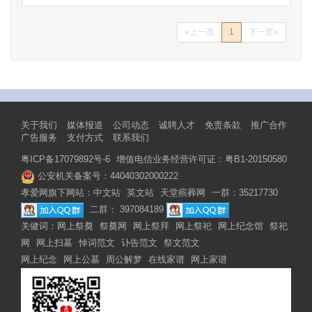
«上一页
1
下一页»
关于我们
媒体报道
公司动态
诚聘人才
免责条款
推广合作
广告服务
支付方式
联系我们
粤ICP备17079892号-6
增值电信业务经营许可证：粤B1-20150580
公安机关备案号：44040302000222
孝爱网旗下网站：
中文站
英文站
天堂殡葬网
一群：35217730
二群： 397084189
关健词：
网上祭奠
祭奠网
网上祭拜
网上祭祀
网上纪念馆
祭祀
网
网上扫墓
悼词范文
讣告范文
祭文范文
网上纪念
网上公墓
周公解梦
在线家谱
网上家谱