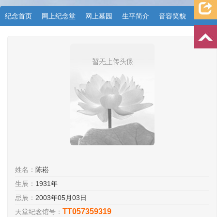
纪念首页
网上纪念堂
网上墓园
生平简介
音容笑貌
档案资料
追忆文章
时空信箱
亲友关系
祭奠记录
许愿祈福
姓名：
陈崧
生辰：
1931年
忌辰：
2003年05月03日
TT057359319
天堂纪念馆号：