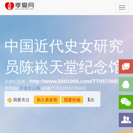
Toggl
navig
中国近代史女研究
员陈崧天堂纪念馆
http://www.5201000.com/TT057359319
天堂纪念馆：
本馆由[
天使在人间
]创建于2012年07月04日
1
我要关注
加入亲友馆
我要祈福
次