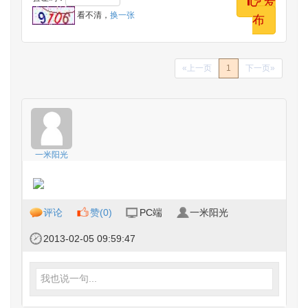
发
看不清，
换一张
布
«上一页
1
下一页»
一米阳光
评论
赞(
0
)
PC端
一米阳光
2013-02-05 09:59:47
我也说一句...