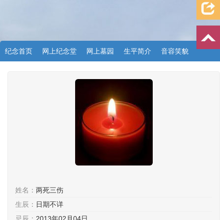
纪念首页
网上纪念堂
网上墓园
生平简介
音容笑貌
档案资料
追忆文章
时空信箱
亲友关系
祭奠记录
许愿祈福
姓名：
两死三伤
生辰：
日期不详
忌辰：
2013年02月04日