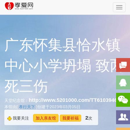
Toggl
navig
广东怀集县恰水镇
中心小学坍塌 致两
死三伤
http://www.5201000.com/TT610394651
天堂纪念馆：
本馆由[
孝行天下
]创建于2023年03月05日
2
我要关注
加入亲友馆
我要祈福
次