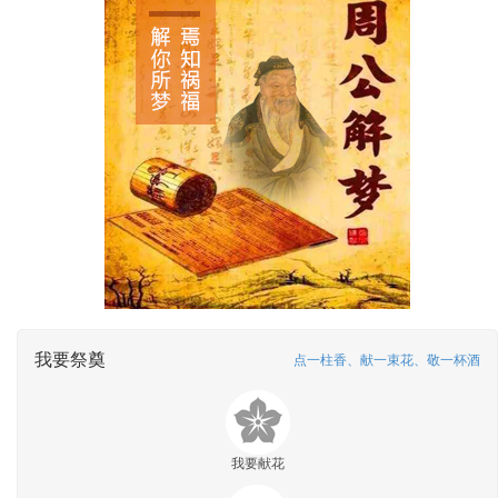
我要祭奠
点一柱香、献一束花、敬一杯酒
我要献花