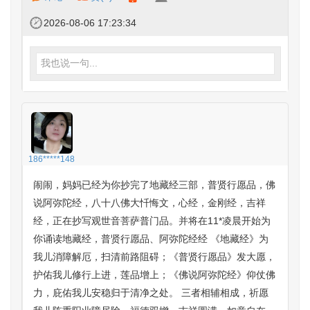
2026-08-06 17:23:34
我也说一句...
186*****148
闹闹，妈妈已经为你抄完了地藏经三部，普贤行愿品，佛
说阿弥陀经，八十八佛大忏悔文，心经，金刚经，吉祥
经，正在抄写观世音菩萨普门品。并将在11*凌晨开始为
你诵读地藏经，普贤行愿品、阿弥陀经经 《地藏经》为
我儿消障解厄，扫清前路阻碍；《普贤行愿品》发大愿，
护佑我儿修行上进，莲品增上；《佛说阿弥陀经》仰仗佛
力，庇佑我儿安稳归于清净之处。 三者相辅相成，祈愿