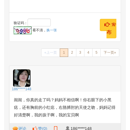
验证码：
发
看不清，
换一张
布
«上一页
1
2
3
4
5
下一页»
186*****148
闹闹，你真的走了吗？妈妈不相信啊！你右眼下的小黑
痣，还有胸前的小红痣，右胳膊肘的天使之吻，妈妈记得
好清楚啊，我的孩子啊，我的宝贝啊
评论
赞(
0
)
186*****148