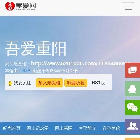
Toggl
navig
吾爱重阳
http://www.5201000.com/TT834880995
天堂纪念馆：
本馆由[
9988
]创建于2026年05月07日
681
我要关注
加入亲友馆
我要祈福
次
纪念首页
网上纪念堂
网上墓园
生平简介
音容笑貌