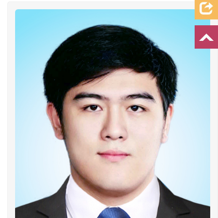
档案资料
追忆文章
时空信箱
亲友关系
祭奠记录
许愿祈福