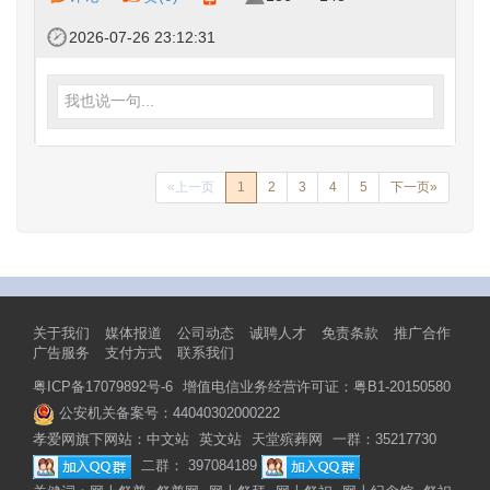
2026-07-26 23:12:31
我也说一句...
«上一页
1
2
3
4
5
下一页»
关于我们
媒体报道
公司动态
诚聘人才
免责条款
推广合作
广告服务
支付方式
联系我们
粤ICP备17079892号-6
增值电信业务经营许可证：粤B1-20150580
公安机关备案号：44040302000222
孝爱网旗下网站：
中文站
英文站
天堂殡葬网
一群：35217730
二群： 397084189