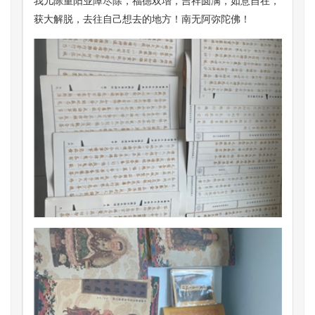
我儿陈重阳业障尽除，福德双增，吉祥圆满，如意自在，
获大解脱，去往自己想去的地方！南无阿弥陀佛！