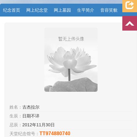
纪念首页
网上纪念堂
网上墓园
生平简介
音容笑貌
档案资料
追忆文章
时空信箱
亲友关系
祭奠记录
许愿祈福
姓名：
古杰拉尔
生辰：
日期不详
忌辰：
2012年11月30日
TT974880740
天堂纪念馆号：