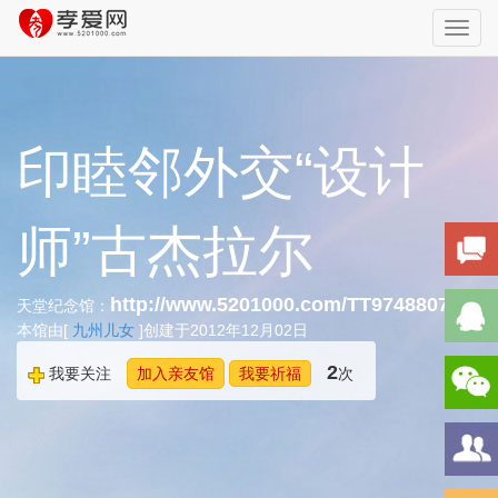
Toggl
navig
印睦邻外交“设计
师”古杰拉尔
http://www.5201000.com/TT974880740
天堂纪念馆：
本馆由[
九州儿女
]创建于2012年12月02日
2
我要关注
加入亲友馆
我要祈福
次