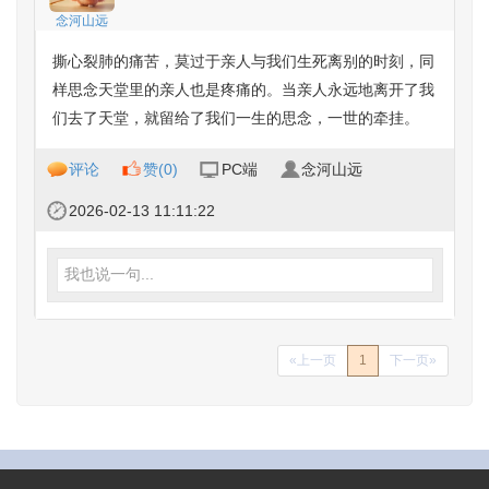
念河山远
撕心裂肺的痛苦，莫过于亲人与我们生死离别的时刻，同
样思念天堂里的亲人也是疼痛的。当亲人永远地离开了我
们去了天堂，就留给了我们一生的思念，一世的牵挂。
评论
赞(
0
)
PC端
念河山远
2026-02-13 11:11:22
我也说一句...
«上一页
1
下一页»