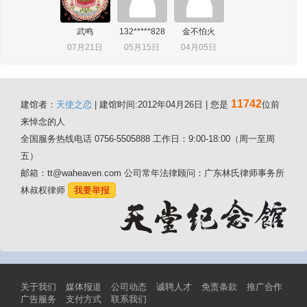
武鸣
132*****828
金不怕火
07月21日
05月15日
04月05日
11742
建馆者：
天使之恋
| 建馆时间:2012年04月26日 | 您是
位前
来悼念的人
全国服务热线电话 0756-5505888 工作日：9:00-18:00（周一至周
五）
邮箱：tt@waheaven.com 公司常年法律顾问：广东林氏律师事务所
林叔权律师
我要举报
关于我们
媒体报道
公司动态
诚聘人才
免责条款
推广合作
广告服务
支付方式
联系我们