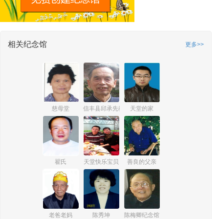
相关纪念馆
更多>>
慈母堂
信丰县邱承先教师纪念馆
天堂的家
翟氏
天堂快乐宝贝
善良的父亲
老爸老妈
陈秀坤
陈梅卿纪念馆