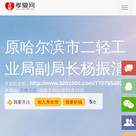
Toggl
navig
原哈尔滨市二轻工
业局副局长杨振清
http://www.5201000.com/TT076549385
天堂纪念馆：
本馆由[
天使之恋
]创建于2012年04月26日
5
我要关注
加入亲友馆
我要祈福
次