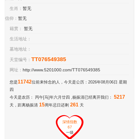
生肖：
暂无
信仰：
暂无
籍贯：
暂无
生活地址：
墓地地址：
TT076549385
天堂编号：
网址：
http://www.5201000.com/TT076549385
11742
您是
位前来悼念的人，今天是公历：2026年08月06日 星期
四
5217
今天是农历： 丙午[马]年六月廿四 ,杨振清已经离开我们：
15
261
天，距离杨振清
周年忌日还剩
天
深情指数
67
一级