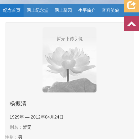
纪念首页
网上纪念堂
网上墓园
生平简介
音容笑貌
档案资料
追忆文章
时空信箱
亲友关系
祭奠记录
许愿祈福
杨振清
1929年 — 2012年04月24日
别名：
暂无
性别：
男