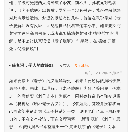
他，平淡时光把两人消磨成了挚友。前不久，孙波兄对笔者
说，《老子臆解》出版后，学界一直没有书评，梵澄生前曾经
对此表示过遗憾。梵澄的撰述有好几种，偏偏在意学界对《老
子臆解》没有反应，可见他自己很看重这本小书。如果要探究
梵澄学述的高明何在，或者说要搞清楚梵澄对 精神哲学 的理
解，是不是得认真读读《老子臆解》？ 果然，在 德经 开篇
处，梵澄便说到
• 徐梵澄：圣人的虚静03
发布人：
爱无止境
时间：2012年05月06日
如果要接上《老子》的义理解释史，看来主要还得依据出于汉
唐的今本。由此可以理解，《老子臆解》为何乃采用属于今本
之一的唐傅奕《老子古本》为底本，同时参校帛书本和今通俗
本（杨树达《增补老子古义》）。尽管如此，梵澄并没有将自
己的这部书命名为《老子校诂》一类，说明他自己真正用心用
力的，不在文本校诂，而在义理阐释──所谓 臆解 《老子》思
想。 即便根据帛书本整理出一个 真正顺序 的《老子》文本，