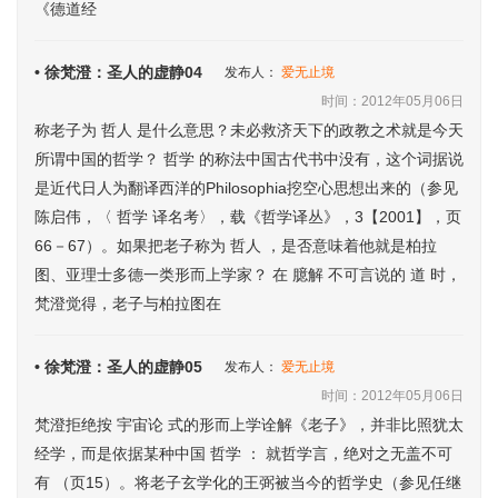
《德道经
• 徐梵澄：圣人的虚静04
发布人：
爱无止境
时间：2012年05月06日
称老子为 哲人 是什么意思？未必救济天下的政教之术就是今天
所谓中国的哲学？ 哲学 的称法中国古代书中没有，这个词据说
是近代日人为翻译西洋的Philosophia挖空心思想出来的（参见
陈启伟，〈 哲学 译名考〉，载《哲学译丛》，3【2001】，页
66－67）。如果把老子称为 哲人 ，是否意味着他就是柏拉
图、亚理士多德一类形而上学家？ 在 臆解 不可言说的 道 时，
梵澄觉得，老子与柏拉图在
• 徐梵澄：圣人的虚静05
发布人：
爱无止境
时间：2012年05月06日
梵澄拒绝按 宇宙论 式的形而上学诠解《老子》，并非比照犹太
经学，而是依据某种中国 哲学 ： 就哲学言，绝对之无盖不可
有 （页15）。将老子玄学化的王弼被当今的哲学史（参见任继