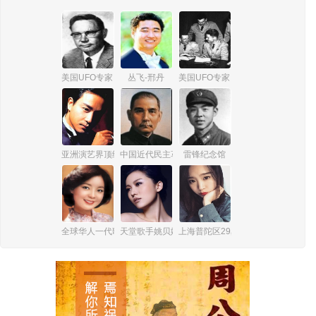
美国UFO专家 詹姆斯·爱德华·麦克唐纳
丛飞-邢丹
美国UFO专家 爱德华·鲁伯特
亚洲演艺界顶级巨星张国荣
中国近代民主革命伟大先行者孙中山
雷锋纪念馆
全球华人一代歌后邓丽君
天堂歌手姚贝娜
上海普陀区29岁女孩杨俪萍