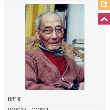
档案资料
追忆文章
时空信箱
亲友关系
祭奠记录
许愿祈福
徐梵澄
1909年10月 — 2000年3月