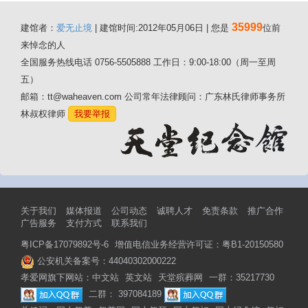
35999
建馆者：
爱无止境
| 建馆时间:2012年05月06日 | 您是
位前
来悼念的人
全国服务热线电话 0756-5505888 工作日：9:00-18:00（周一至周
五）
邮箱：tt@waheaven.com 公司常年法律顾问：广东林氏律师事务所
林叔权律师
我要举报
关于我们
媒体报道
公司动态
诚聘人才
免责条款
推广合作
广告服务
支付方式
联系我们
粤ICP备17079892号-6
增值电信业务经营许可证：粤B1-20150580
公安机关备案号：44040302000222
孝爱网旗下网站：
中文站
英文站
天堂殡葬网
一群：35217730
二群： 397084189