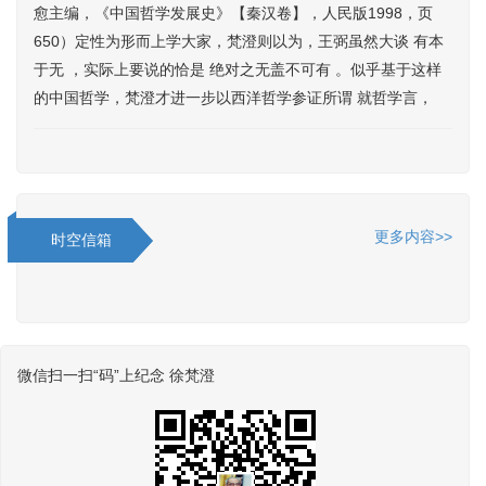
愈主编，《中国哲学发展史》【秦汉卷】，人民版1998，页
650）定性为形而上学大家，梵澄则以为，王弼虽然大谈 有本
于无 ，实际上要说的恰是 绝对之无盖不可有 。似乎基于这样
的中国哲学，梵澄才进一步以西洋哲学参证所谓 就哲学言，
更多内容>>
时空信箱
微信扫一扫“码”上纪念 徐梵澄