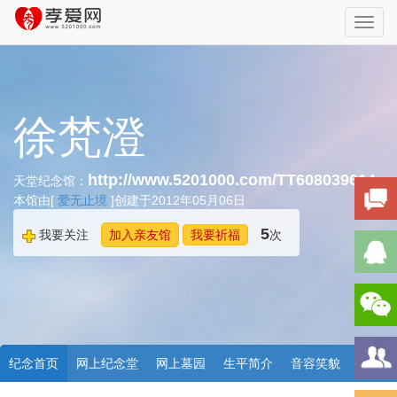
Toggl
navig
徐梵澄
http://www.5201000.com/TT608039614
天堂纪念馆：
本馆由[
爱无止境
]创建于2012年05月06日
5
我要关注
加入亲友馆
我要祈福
次
纪念首页
网上纪念堂
网上墓园
生平简介
音容笑貌