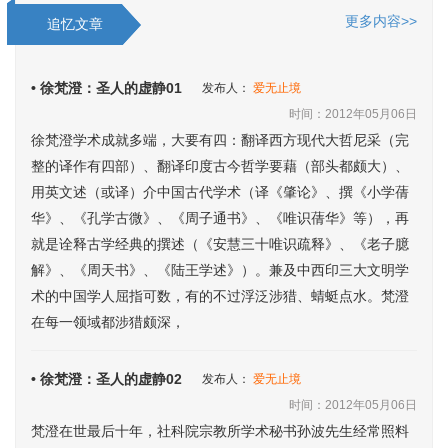
更多内容>>
追忆文章
• 徐梵澄：圣人的虚静01
发布人：
爱无止境
时间：2012年05月06日
徐梵澄学术成就多端，大要有四：翻译西方现代大哲尼采（完
整的译作有四部）、翻译印度古今哲学要藉（部头都颇大）、
用英文述（或译）介中国古代学术（译《肇论》、撰《小学蒨
华》、《孔学古微》、《周子通书》、《唯识蒨华》等），再
就是诠释古学经典的撰述（《安慧三十唯识疏释》、《老子臆
解》、《周天书》、《陆王学述》）。兼及中西印三大文明学
术的中国学人屈指可数，有的不过浮泛涉猎、蜻蜓点水。梵澄
在每一领域都涉猎颇深，
• 徐梵澄：圣人的虚静02
发布人：
爱无止境
时间：2012年05月06日
梵澄在世最后十年，社科院宗教所学术秘书孙波先生经常照料