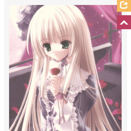
档案资料
追忆文章
时空信箱
亲友关系
祭奠记录
许愿祈福