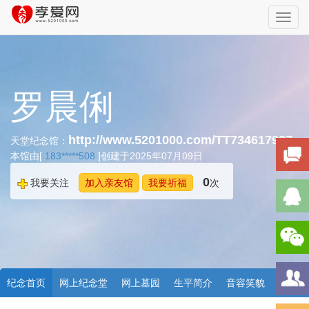
Toggl
navig
罗晨俐
http://www.5201000.com/TT734617997
天堂纪念馆：
本馆由[
183*****508
]创建于2025年07月09日
0
我要关注
加入亲友馆
我要祈福
次
纪念首页
网上纪念堂
网上墓园
生平简介
音容笑貌