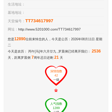
生活地址：
墓地地址：
TT734617997
天堂编号：
网址：
http://www.5201000.com/TT734617997
12890
您是
位前来悼念的人，今天是公历：2026年08月11日 星期
二
2536
今天是农历： 丙午[马]年六月廿九 ,罗晨俐已经离开我们：
7
21
天，距离罗晨俐
周年忌日还剩
天
深情指数
42
一级
人气指数
1289