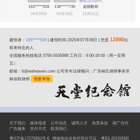
183*****508
136*****730
超级酷帅
04月20日
02月19日
12月31日
12890
建馆者：
183*****508
| 建馆时间:2025年07月09日 | 您是
位
前来悼念的人
全国服务热线电话 0756-5505888 工作日：9:00-18:00（周一至周
五）
邮箱：tt@waheaven.com 公司常年法律顾问：广东林氏律师事务所
林叔权律师
我要举报
关于我们
媒体报道
公司动态
诚聘人才
免责条款
推广合作
广告服务
支付方式
联系我们
粤ICP备17079892号-6
增值电信业务经营许可证：粤B1-20150580