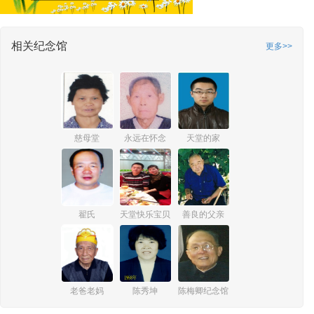
相关纪念馆
更多>>
慈母堂
永远在怀念
天堂的家
翟氏
天堂快乐宝贝
善良的父亲
老爸老妈
陈秀坤
陈梅卿纪念馆