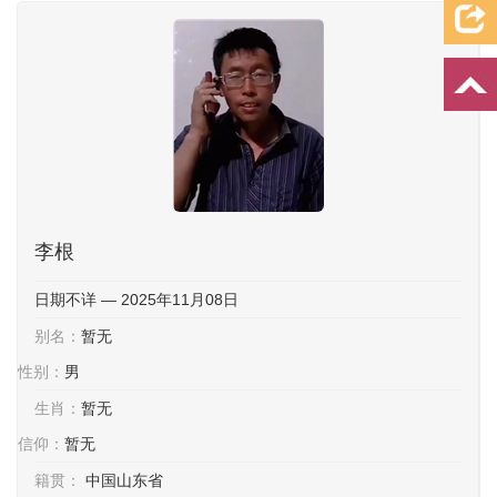
档案资料
追忆文章
时空信箱
亲友关系
祭奠记录
许愿祈福
李根
日期不详 — 2025年11月08日
别名：
暂无
性别：
男
生肖：
暂无
信仰：
暂无
籍贯：
中国山东省