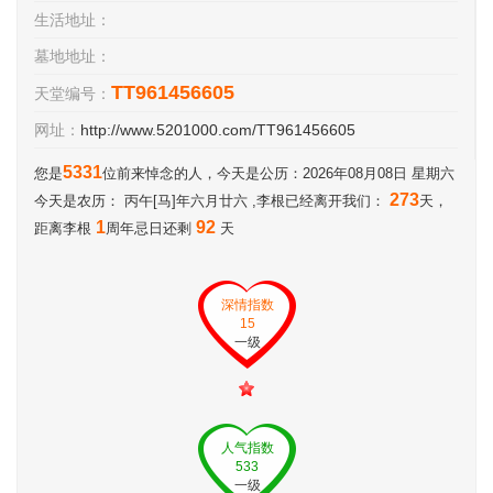
生活地址：
墓地地址：
TT961456605
天堂编号：
网址：
http://www.5201000.com/TT961456605
5331
您是
位前来悼念的人，今天是公历：2026年08月08日 星期六
273
今天是农历： 丙午[马]年六月廿六 ,李根已经离开我们：
天，
1
92
距离李根
周年忌日还剩
天
深情指数
15
一级
人气指数
533
一级