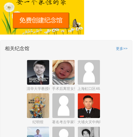
相关纪念馆
更多>>
清华大学教授程鹏
手术后离世女婴许洛熙
上海虹口区46岁独居女子蒋婷
纪明馆
著名考古学家初世宾
大埔火灾中殉职的消防员何伟豪