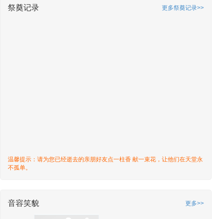
祭奠记录
更多祭奠记录>>
温馨提示：请为您已经逝去的亲朋好友点一柱香 献一束花，让他们在天堂永
不孤单。
音容笑貌
更多>>