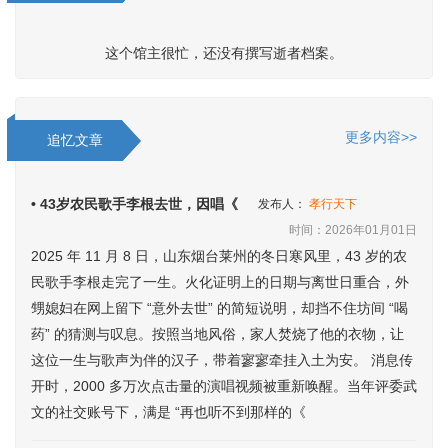
这个馆主很忙，还没有撰写逝者档案。
更多内容>>
追忆文章
• 43岁农民歌手李根去世，因唱《
发布人：
孝行天下
时间：2026年01月01日
2025 年 11 月 8 日，山东烟台莱州的冬日寒风里，43 岁的农
民歌手李根走完了一生。火化证明上的日期与离世日重合，外
甥媳妇在网上留下 “意外去世” 的简短说明，却挡不住坊间 “喝
药” 的猜测与叹息。按照当地风俗，家人焚烧了他的衣物，让
这位一生与歌声为伴的汉子，带着寥寥牵挂入土为安。 消息传
开时，2000 多万次点击量的演唱视频被重新唤醒。当年评委武
文的社交账号下，满是 “再也听不到那样的《