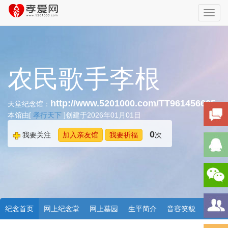
Toggl
navig
农民歌手李根
http://www.5201000.com/TT961456605
天堂纪念馆：
本馆由[
孝行天下
]创建于2026年01月01日
0
我要关注
加入亲友馆
我要祈福
次
纪念首页
网上纪念堂
网上墓园
生平简介
音容笑貌