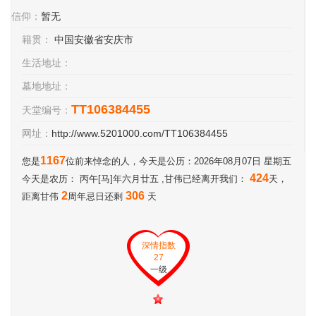
信仰：
暂无
籍贯：
中国安徽省安庆市
生活地址：
墓地地址：
TT106384455
天堂编号：
网址：
http://www.5201000.com/TT106384455
1167
您是
位前来悼念的人，今天是公历：2026年08月07日 星期五
424
今天是农历： 丙午[马]年六月廿五 ,甘伟已经离开我们：
天，
2
306
距离甘伟
周年忌日还剩
天
深情指数
27
一级