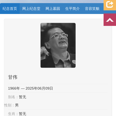
纪念首页
网上纪念堂
网上墓园
生平简介
音容笑貌
档案资料
追忆文章
时空信箱
亲友关系
祭奠记录
许愿祈福
甘伟
1966年 — 2025年06月09日
别名：
暂无
性别：
男
生肖：
暂无