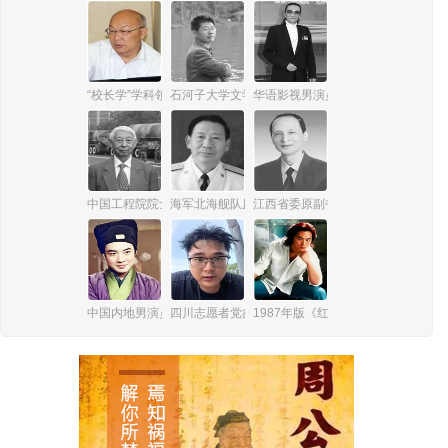
“校长学”学科领域奠基人，江苏第二师范学院原教授王铁军
石河子大学文学艺术学院（新闻传播学院）原党委委
华语影视男演员、导演、编剧谢贤
中国工程院院士、通信工程专家陆建勋
海军北海舰队原政委陈先锋
江西省委原副书记、省人民政府原省
中国内地男演员马广儒
四川志愿者党鑫蕊
1987年版《红楼梦》板儿饰演者李