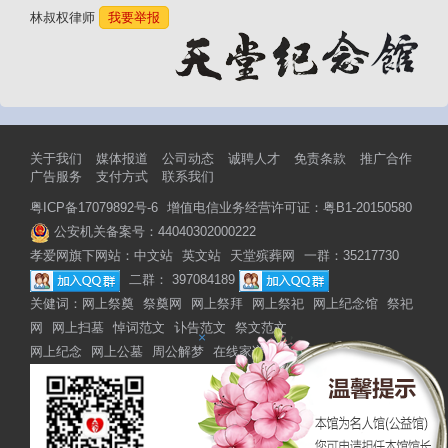
林叔权律师
我要举报
关于我们
媒体报道
公司动态
诚聘人才
免责条款
推广合作
广告服务
支付方式
联系我们
粤ICP备17079892号-6
增值电信业务经营许可证：粤B1-20150580
公安机关备案号：44040302000222
孝爱网旗下网站：
中文站
英文站
天堂殡葬网
一群：35217730
二群： 397084189
关健词：
网上祭奠
祭奠网
网上祭拜
网上祭祀
网上纪念馆
祭祀
网
网上扫墓
悼词范文
讣告范文
祭文范文
×
网上纪念
网上公墓
周公解梦
在线家谱
网上家谱