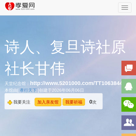
Toggl
navig
诗人、复旦诗社原
社长甘伟
http://www.5201000.com/TT106384455
天堂纪念馆：
本馆由[
孝行天下
]创建于2026年06月06日
0
我要关注
加入亲友馆
我要祈福
次