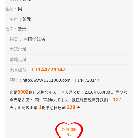
性别：
男
生肖：
暂无
信仰：
暂无
籍贯：
中国浙江省
生活地址：
墓地地址：
TT144729147
天堂编号：
网址：
http://www.5201000.com/TT144729147
3902
您是
位前来悼念的人，今天是公历：2026年08月08日 星期六
137
今天是农历： 丙午[马]年六月廿六 ,魏正耀已经离开我们：
1
228
天，距离魏正耀
周年忌日还剩
天
深情指数
45