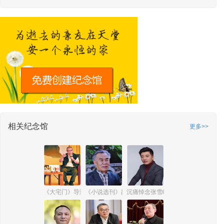
相关纪念馆
更多>>
《大宅门》导演郭宝昌
《小说选刊》副主编、原总编辑冯立三
沉痛悼念张雪峰先生