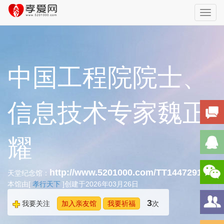
Toggl
navig
中国工程院院士、
信息技术专家魏正
耀
http://www.5201000.com/TT144729147
天堂纪念馆：
本馆由[
孝行天下
]创建于2026年03月26日
3
我要关注
加入亲友馆
我要祈福
次