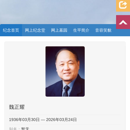
纪念首页
网上纪念堂
网上墓园
生平简介
音容笑貌
档案资料
追忆文章
时空信箱
亲友关系
祭奠记录
许愿祈福
魏正耀
1936年03月30日 — 2026年03月24日
别名：
暂无