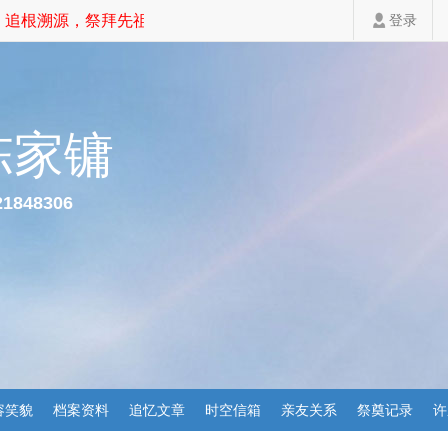
追根溯源，祭拜先祖，家道斐然！
登录
陈家镛
21848306
容笑貌
档案资料
追忆文章
时空信箱
亲友关系
祭奠记录
许