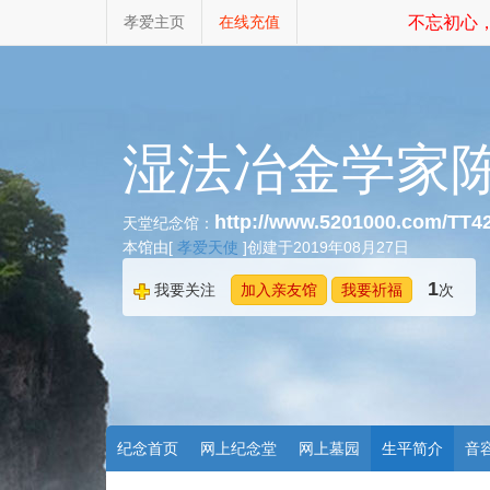
孝爱主页
在线充值
不忘初心，
湿法冶金学家
http://www.5201000.com/TT4
天堂纪念馆：
本馆由[
孝爱天使
]创建于2019年08月27日
1
我要关注
加入亲友馆
我要祈福
次
纪念首页
网上纪念堂
网上墓园
生平简介
音