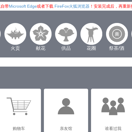
统自带
Microsoft Edge
或者下载
FireFox火狐浏览器
！安装完成后，再重新
火贡
献花
供品
花圈
祭茶/酒
购物车
亲友馆
谁看过我