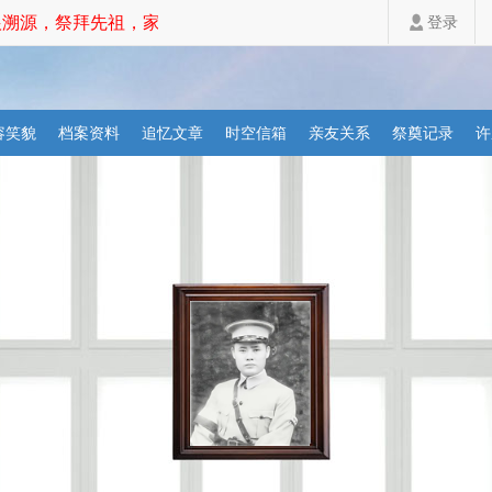
溯源，祭拜先祖，家道斐然！
登录
容笑貌
档案资料
追忆文章
时空信箱
亲友关系
祭奠记录
许