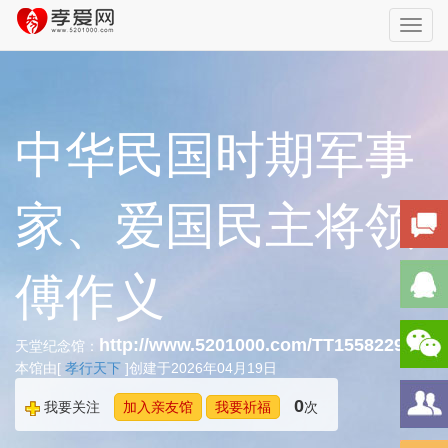
Toggl
navig
中华民国时期军事
家、爱国民主将领
傅作义
http://www.5201000.com/TT155822942
天堂纪念馆：
本馆由[
孝行天下
]创建于2026年04月19日
0
我要关注
加入亲友馆
我要祈福
次