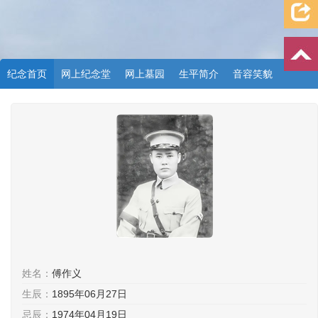
纪念首页
网上纪念堂
网上墓园
生平简介
音容笑貌
档案资料
追忆文章
时空信箱
亲友关系
祭奠记录
许愿祈福
姓名：
傅作义
生辰：
1895年06月27日
忌辰：
1974年04月19日