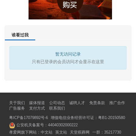
谁看过我
暂无访问记录
只有已登录的会员访问才会显示在这里
关于我们
媒体报道
公司动态
诚聘人才
免责条款
推广合作
广告服务
支付方式
联系我们
粤ICP备17079892号-6
增值电信业务经营许可证：粤B1-20150580
公安机关备案号：44040302000222
孝爱网旗下网站：
中文站
英文站
天堂殡葬网
一群：35217730