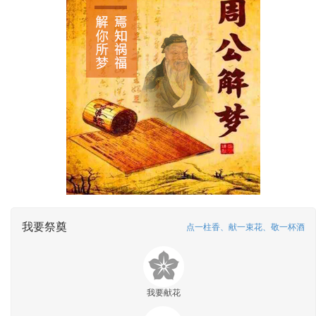
我要祭奠
点一柱香、献一束花、敬一杯酒
我要献花