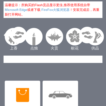
温馨提示：所购买的Flash贡品显示更佳,推荐使用系统自带
Microsoft Edge
或者下载
FireFox火狐浏览器
！安装完成后，再重
新打开网站。
上香
点烛
火贡
献花
供品