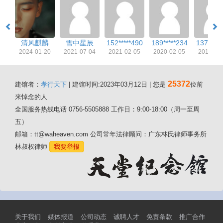
清风麒麟
雪中星辰
152*****490
189*****234
137*****
2024-01-20
2021-07-04
2021-02-05
2020-02-05
2019-12
25372
建馆者：
孝行天下
| 建馆时间:2023年03月12日 | 您是
位前
来悼念的人
全国服务热线电话 0756-5505888 工作日：9:00-18:00（周一至周
五）
邮箱：tt@waheaven.com 公司常年法律顾问：广东林氏律师事务所
林叔权律师
我要举报
关于我们
媒体报道
公司动态
诚聘人才
免责条款
推广合作