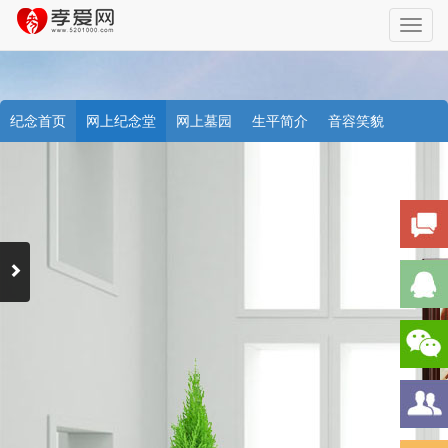
Toggl
navig
纪念首页
网上纪念堂
网上墓园
生平简介
音容笑貌
档案资料
追忆文章
时空信箱
亲友关系
祭奠记录
许愿祈福
天堂商城