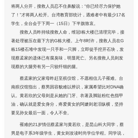
将两人分开，搜救人员忍不住鼻酸说：“你已经尽力保护她
了！”才将两人松开。台湾教育部统计，遇难者中有最少17名
学生，全台会于下周一（15日）下半旗致哀。
搜救人员昨持续搜救人命，维冠I栋大楼已清理完毕，接
著处理被压在最下方的G栋大楼。上午8时许，搜救人员在G
栋15楼石堆中发现一只手和一只脚，立即徒手挖开石块，发
现蔡孟家的遗体已有腐臭味，明显死亡。另名搜救人员则发
现蔡的大腿旁有另一只较纤细的腿。
蔡孟家的父家母昨赶至殡仪馆，不愿相信儿子罹难。台
南殡仪馆指出，蔡男因容貌难以辨识，家属希望比对DNA确
认。黄若欣的父母则是从她的门牙、衣著及脚趾粉红色指甲
油，确认就是爱女身分，疼爱黄女的阿嬷则老泪纵横，坚持
要见孙女最后一面，令人不舍。
罹难的21岁情侣蔡孟家与黄若欣，是昆山科大同学，蔡
男是电子系3年级学生，黄女则攻读时尚学位学程。同学说，