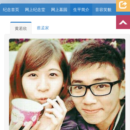
纪念首页
网上纪念堂
网上墓园
生平简介
音容笑貌
档案资料
追忆文章
时空信箱
亲友关系
祭奠记录
蔡孟家
黄若欣
许愿祈福