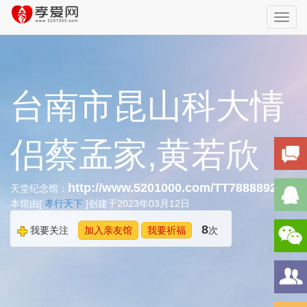
Toggl
navig
台南市昆山科大情
侣蔡孟家,黄若欣
http://www.5201000.com/TT788889292
天堂纪念馆：
本馆由[
孝行天下
]创建于2023年03月12日
8
我要关注
加入亲友馆
我要祈福
次