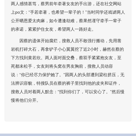
两人感情甚笃，蔡男前年牵著女友的手出游，还在社交网站
上po文：“手若牵著，也希望一辈子的！”当时同学还戏谑两人
公开晒恩爱太肉麻，如今遭逢劫难，蔡果然谨守牵手一辈子
的承诺，紧紧护住女友，希望两人一路好走。
因蔡的遗体开始腐烂，搜救人员不敢强行搬动，先用凿
岩机打碎大石，再拿铲子小心翼翼挖了近2小时，赫然在蔡的
下方找到黄若欣。两人面对面交叠，蔡双手紧紧抱女友，至
死都未松手，女友则将头窝在男友胸前，搜救人员动容
说：“你已经尽力保护她了。”因两人的头部遭到梁柱挤压，无
法辨识容貌，特搜队员在蔡的裤子里找到他的皮夹和证件，
搜救人员对着两人默念：“找到你们了，可以安心了。”然后慢
慢将他们分开。