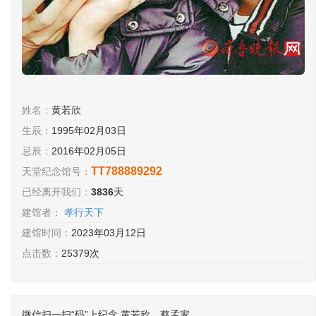
姓名：
黄若欣
生辰：
1995年02月03日
忌辰：
2016年02月05日
TT788889292
天堂纪念馆号：
已经离开我们：
3836
天
建馆者：
孝行天下
建馆时间：
2023年03月12日
点击数：
25379次
微信扫一扫“码”上纪念 黄若欣、蔡孟家