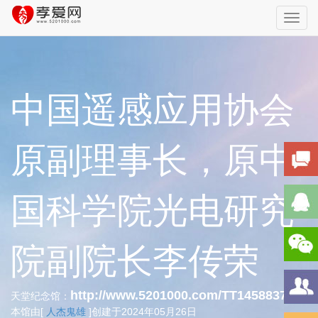
Toggl
navig
中国遥感应用协会
原副理事长，原中
国科学院光电研究
院副院长李传荣
http://www.5201000.com/TT145883734
天堂纪念馆：
本馆由[
人杰鬼雄
]创建于2024年05月26日