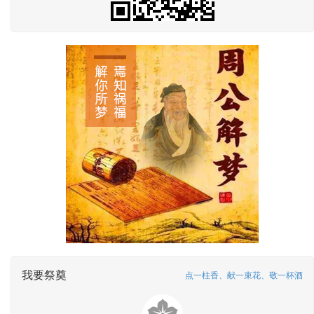
我要祭奠
点一柱香、献一束花、敬一杯酒