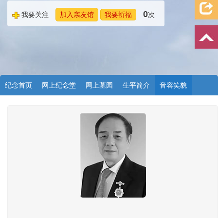
0
我要关注
加入亲友馆
我要祈福
次
纪念首页
网上纪念堂
网上墓园
生平简介
音容笑貌
档案资料
追忆文章
时空信箱
亲友关系
祭奠记录
许愿祈福