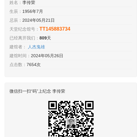
姓名：
李传荣
生辰：
1956年7月
忌辰：
2024年05月21日
TT145883734
天堂纪念馆号：
已经离开我们：
809
天
建馆者：
人杰鬼雄
建馆时间：
2024年05月26日
点击数：
7654次
微信扫一扫“码”上纪念 李传荣