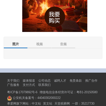
照片
视频
音频
关于我们
媒体报道
公司动态
诚聘人才
免责条款
推广合作
广告服务
支付方式
联系我们
粤ICP备17079892号-6
增值电信业务经营许可证：粤B1-20150580
公安机关备案号：44040302000222
孝爱网旗下网站：
中文站
英文站
天堂殡葬网
一群：35217730