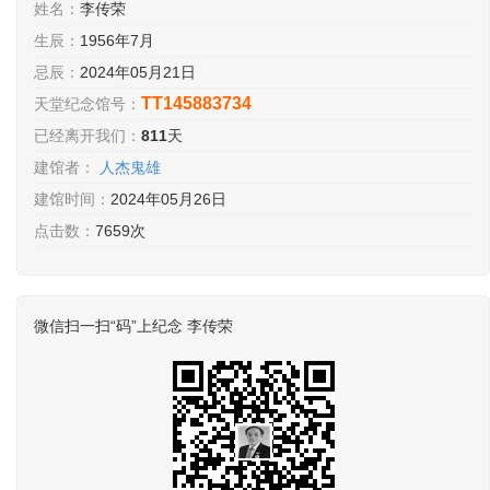
姓名：
李传荣
生辰：
1956年7月
忌辰：
2024年05月21日
TT145883734
天堂纪念馆号：
已经离开我们：
811
天
建馆者：
人杰鬼雄
建馆时间：
2024年05月26日
点击数：
7659次
微信扫一扫“码”上纪念 李传荣