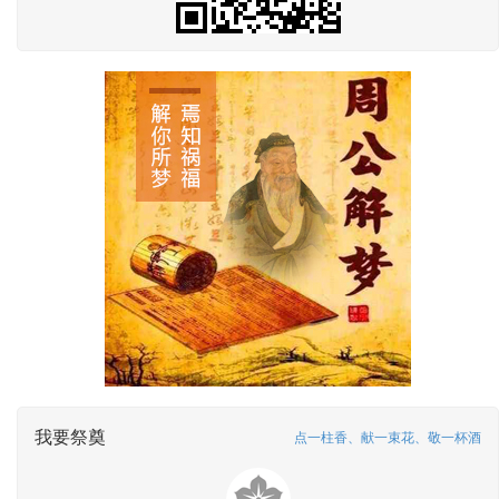
我要祭奠
点一柱香、献一束花、敬一杯酒