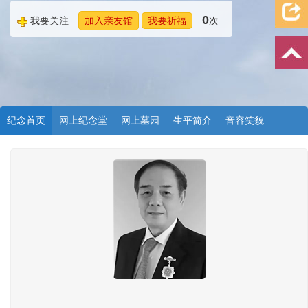
0
我要关注
加入亲友馆
我要祈福
次
纪念首页
网上纪念堂
网上墓园
生平简介
音容笑貌
档案资料
追忆文章
时空信箱
亲友关系
祭奠记录
许愿祈福