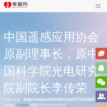
Toggl
navig
中国遥感应用协会
原副理事长，原中
国科学院光电研究
院副院长李传荣
http://www.5201000.com/TT145883734
天堂纪念馆：
本馆由[
人杰鬼雄
]创建于2024年05月26日