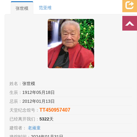
档案资料
追忆文章
时空信箱
亲友关系
祭奠记录
范亚维
张世模
许愿祈福
姓名：
张世模
生辰：
1912年05月18日
忌辰：
2012年01月13日
TT450957407
天堂纪念馆号：
已经离开我们：
5322
天
建馆者：
老顽童
建馆时间：
2024年01月31日