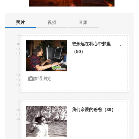
照片
视频
音频
您永远在我心中梦里.......。
（
50
）
普通浏览
我们亲爱的爸爸（
39
）