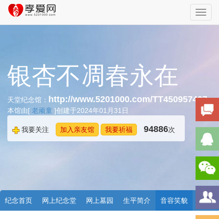
Toggl
navig
银杏不凋春永在
http://www.5201000.com/TT450957407
天堂纪念馆：
本馆由[
老顽童
]创建于2024年01月31日
94886
我要关注
加入亲友馆
我要祈福
次
纪念首页
网上纪念堂
网上墓园
生平简介
音容笑貌