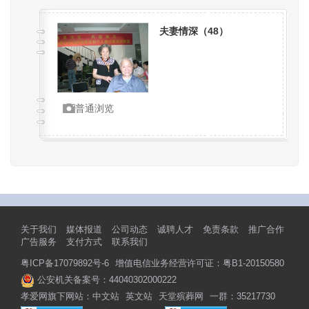
夫妻情深（
48
）
普通浏览
关于我们
媒体报道
公司动态
诚聘人才
免责条款
推广合作
广告服务
支付方式
联系我们
粤ICP备17079892号-6
增值电信业务经营许可证：粤B1-20150580
公安机关备案号：44040302000222
孝爱网旗下网站：
中文站
英文站
天堂殡葬网
一群：35217730