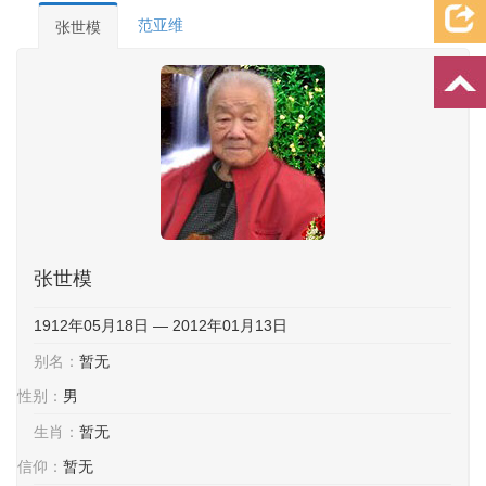
档案资料
追忆文章
时空信箱
亲友关系
祭奠记录
范亚维
张世模
许愿祈福
张世模
1912年05月18日 — 2012年01月13日
别名：
暂无
性别：
男
生肖：
暂无
信仰：
暂无