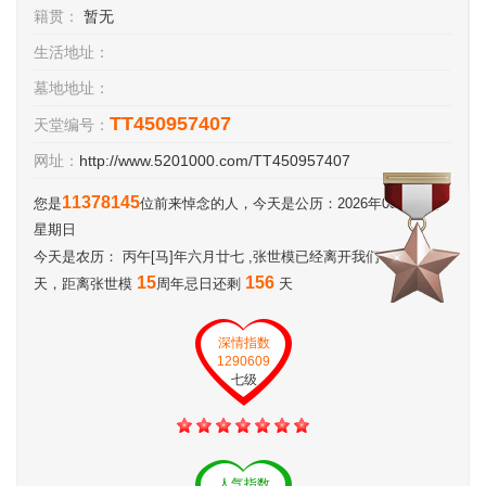
籍贯：
暂无
生活地址：
墓地地址：
TT450957407
天堂编号：
网址：
http://www.5201000.com/TT450957407
11378145
您是
位前来悼念的人，今天是公历：2026年08月09日
星期日
5322
今天是农历： 丙午[马]年六月廿七 ,张世模已经离开我们：
15
156
天，距离张世模
周年忌日还剩
天
深情指数
1290609
七级
人气指数