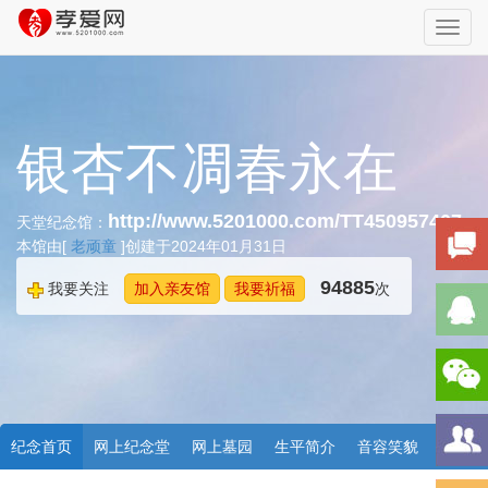
Toggl
navig
银杏不凋春永在
http://www.5201000.com/TT450957407
天堂纪念馆：
本馆由[
老顽童
]创建于2024年01月31日
94885
我要关注
加入亲友馆
我要祈福
次
纪念首页
网上纪念堂
网上墓园
生平简介
音容笑貌