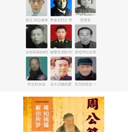
慈父-刘公绪来
李振宝烈士 李克珍
思母堂
永恒和深切的怀念
诸暨市消防中队副指导员田思嘉纪念馆
曾绍华纪念馆
怀念到永远
永久沉睡的爱
无尽的想念.一生的牵挂