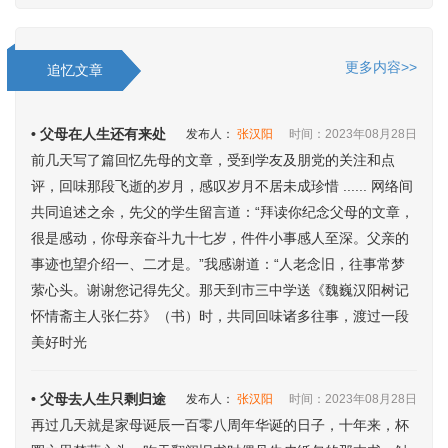
更多内容>>
追忆文章
• 父母在人生还有来处
发布人：
张汉阳
时间：2023年08月28日
前几天写了篇回忆先母的文章，受到学友及朋党的关注和点
评，回味那段飞逝的岁月，感叹岁月不居未成珍惜 ...... 网络间
共同追述之余，先父的学生留言道：“拜读你纪念父母的文章，
很是感动，你母亲奋斗九十七岁，件件小事感人至深。父亲的
事迹也望介绍一、二才是。”我感谢道：“人老念旧，往事常梦
萦心头。谢谢您记得先父。那天到市三中学送《魏巍汉阳树记
怀情斋主人张仁芬》（书）时，共同回味诸多往事，渡过一段
美好时光
• 父母去人生只剩归途
发布人：
张汉阳
时间：2023年08月28日
再过几天就是家母诞辰一百零八周年华诞的日子，十年来，杯