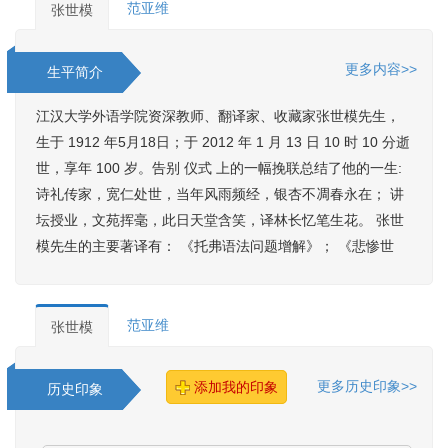
范亚维
张世模
更多内容>>
生平简介
江汉大学外语学院资深教师、翻译家、收藏家张世模先生，
生于 1912 年5月18日；于 2012 年 1 月 13 日 10 时 10 分逝
世，享年 100 岁。告别 仪式 上的一幅挽联总结了他的一生:
诗礼传家，宽仁处世，当年风雨频经，银杏不凋春永在； 讲
坛授业，文苑挥毫，此日天堂含笑，译林长忆笔生花。 张世
模先生的主要著译有： 《托弗语法问题增解》； 《悲惨世
范亚维
张世模
更多历史印象>>
添加我的印象
历史印象