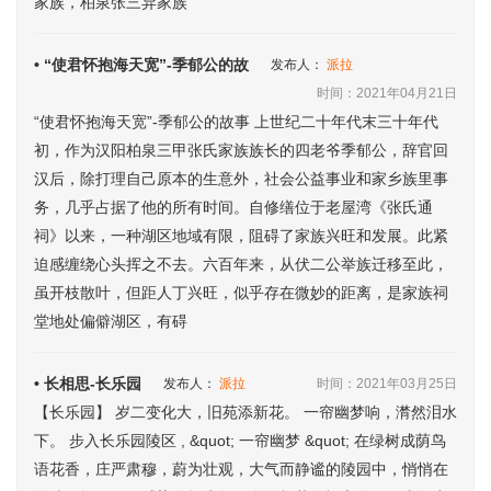
家族，柏泉张三异家族
• “使君怀抱海天宽”-季郁公的故
发布人：
派拉
时间：2021年04月21日
“使君怀抱海天宽”-季郁公的故事 上世纪二十年代末三十年代
初，作为汉阳柏泉三甲张氏家族族长的四老爷季郁公，辞官回
汉后，除打理自己原本的生意外，社会公益事业和家乡族里事
务，几乎占据了他的所有时间。自修缮位于老屋湾《张氏通
祠》以来，一种湖区地域有限，阻碍了家族兴旺和发展。此紧
迫感缠绕心头挥之不去。六百年来，从伏二公举族迁移至此，
虽开枝散叶，但距人丁兴旺，似乎存在微妙的距离，是家族祠
堂地处偏僻湖区，有碍
• 长相思-长乐园
发布人：
派拉
时间：2021年03月25日
【长乐园】 岁二变化大，旧苑添新花。 一帘幽梦响，潸然泪水
下。 步入长乐园陵区 , &quot; 一帘幽梦 &quot; 在绿树成荫鸟
语花香，庄严肃穆，蔚为壮观，大气而静谧的陵园中，悄悄在