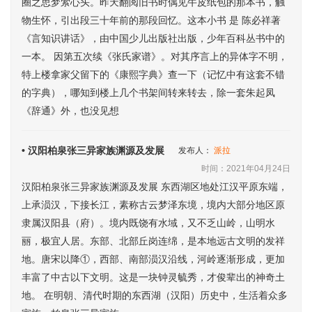
圈之思梦萦心头。昨天翻阅旧书时偶见牛皮纸包的那本书，触
物生怀，引出段三十年前的那段回忆。这本小书 是 陈必祥著
《言知识讲话》，由中国少儿出版社出版，少年百科丛书中的
一本。 因第五次续《张氏家谱》。对其序言上的异体字不明，
特上楼拿家父留下的《康熙字典》查一下（记忆中有这套不错
的字典），哪知到楼上几个书架间转来转去，除一套朱起凤
《辞通》外，也没见想
• 汉阳柏泉张三异家族渊源及发展
发布人：
派拉
时间：2021年04月24日
汉阳柏泉张三异家族渊源及发展 东西湖区地处江汉平原东端，
上承涢汉，下接长江，素称古云梦泽东境，境内大部分地区原
隶属汉阳县（府）。境内既饶有水域，又不乏山岭，山明水
丽，极宜人居。东部、北部丘岗连绵，是本地远古文明的发祥
地。唐宋以降①，西部、南部涢汉沿线，河岭逐渐形成，更加
丰富了中古以下文明。这是一块钟灵毓秀，才俊辈出的神奇土
地。 在明朝、清代时期的东西湖（汉阳）历史中，生活着众多