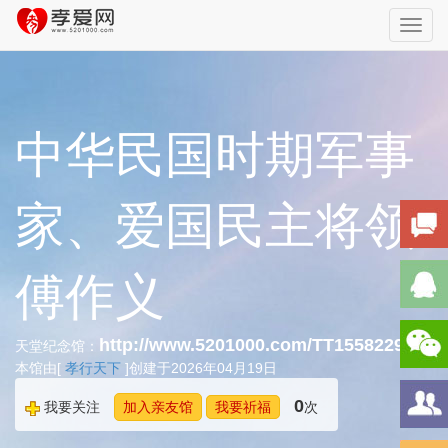
Toggl
navig
中华民国时期军事
家、爱国民主将领
傅作义
http://www.5201000.com/TT155822942
天堂纪念馆：
本馆由[
孝行天下
]创建于2026年04月19日
0
我要关注
加入亲友馆
我要祈福
次