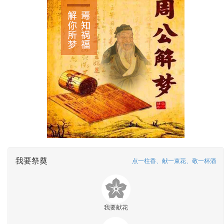
我要祭奠
点一柱香、献一束花、敬一杯酒
我要献花