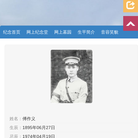
纪念首页
网上纪念堂
网上墓园
生平简介
音容笑貌
档案资料
追忆文章
时空信箱
亲友关系
祭奠记录
许愿祈福
姓名：
傅作义
生辰：
1895年06月27日
忌辰：
1974年04月19日