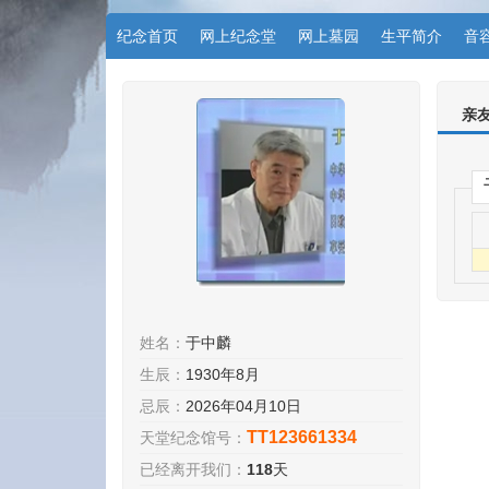
纪念首页
网上纪念堂
网上墓园
生平简介
音
亲
姓名：
于中麟
生辰：
1930年8月
忌辰：
2026年04月10日
TT123661334
天堂纪念馆号：
已经离开我们：
118
天