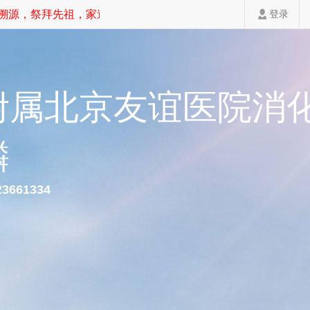
源，祭拜先祖，家道斐然！
登录
附属北京友谊医院消
麟
23661334