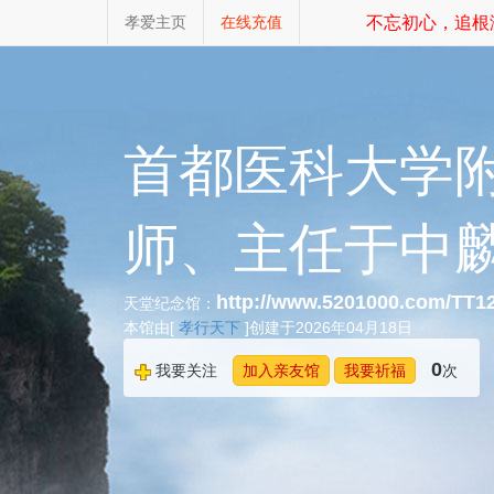
孝爱主页
在线充值
不忘初心，追根溯
首都医科大学
师、主任于中
http://www.5201000.com/TT1
天堂纪念馆：
本馆由[
孝行天下
]创建于2026年04月18日
0
我要关注
加入亲友馆
我要祈福
次