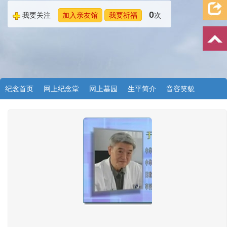
0
我要关注
加入亲友馆
我要祈福
次
纪念首页
网上纪念堂
网上墓园
生平简介
音容笑貌
档案资料
追忆文章
时空信箱
亲友关系
祭奠记录
许愿祈福