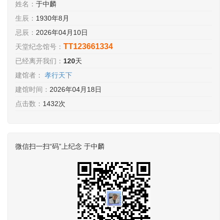
姓名：
于中麟
生辰：
1930年8月
忌辰：
2026年04月10日
TT123661334
天堂纪念馆号：
已经离开我们：
120
天
建馆者：
孝行天下
建馆时间：
2026年04月18日
点击数：
1432次
微信扫一扫“码”上纪念 于中麟