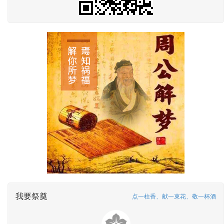
我要祭奠
点一柱香、献一束花、敬一杯酒