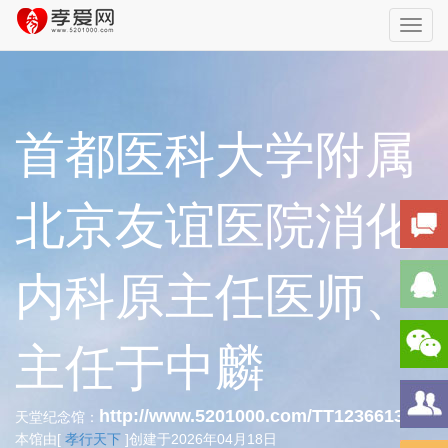
Toggl
navig
首都医科大学附属
北京友谊医院消化
内科原主任医师、
主任于中麟
http://www.5201000.com/TT123661334
天堂纪念馆：
本馆由[
孝行天下
]创建于2026年04月18日