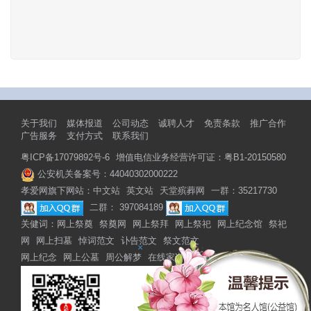
关于我们
媒体报道
公司动态
诚聘人才
免责条款
推广合作
广告服务
支付方式
联系我们
粤ICP备17079892号-6
增值电信业务经营许可证：粤B1-20150580
公安机关备案号：44040302000222
孝爱网旗下网站：
中文站
英文站
天堂殡葬网
一群：35217730
二群： 397084189
关健词：
网上祭奠
祭奠网
网上祭拜
网上祭祀
网上纪念馆
祭祀
网
网上扫墓
悼词范文
讣告范文
祭文范文
×
网上纪念
网上公墓
周公解梦
在线家谱
网上家谱