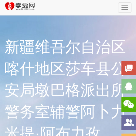
Toggl
navig
新疆维吾尔自治区
喀什地区莎车县公
安局墩巴格派出所
警务室辅警阿卜力
米提·阿布力孜