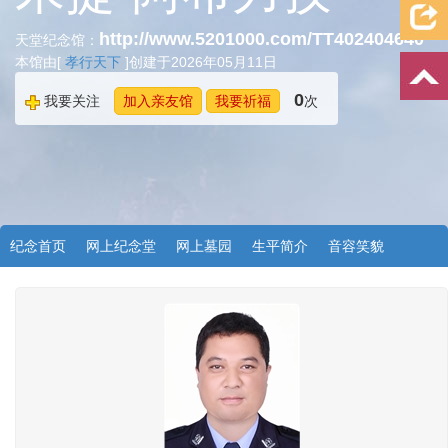
http://www.5201000.com/TT402404640
天堂纪念馆：
本馆由[
孝行天下
]创建于2026年05月11日
0
我要关注
加入亲友馆
我要祈福
次
纪念首页
网上纪念堂
网上墓园
生平简介
音容笑貌
档案资料
追忆文章
时空信箱
亲友关系
祭奠记录
许愿祈福