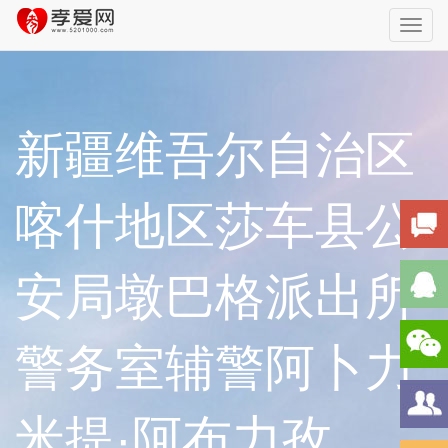
Toggl
navig
新疆维吾尔自治区
喀什地区莎车县公
安局墩巴格派出所
警务室辅警阿卜力
米提·阿布力孜