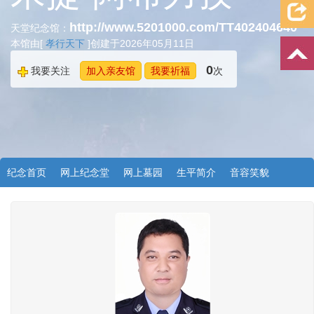
http://www.5201000.com/TT402404640
天堂纪念馆：
本馆由[
孝行天下
]创建于2026年05月11日
0
我要关注
加入亲友馆
我要祈福
次
纪念首页
网上纪念堂
网上墓园
生平简介
音容笑貌
档案资料
追忆文章
时空信箱
亲友关系
祭奠记录
许愿祈福