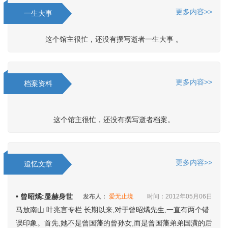
更多内容>>
一生大事
这个馆主很忙，还没有撰写逝者一生大事 。
更多内容>>
档案资料
这个馆主很忙，还没有撰写逝者档案。
更多内容>>
追忆文章
• 曾昭燏:显赫身世
发布人：
爱无止境
时间：2012年05月06日
马放南山 叶兆言专栏 长期以来,对于曾昭燏先生,一直有两个错
误印象。首先,她不是曾国藩的曾孙女,而是曾国藩弟弟国潢的后