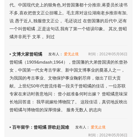
代。中国现代史上的狠角色,对曾国藩都十分推崇,蒋委员长读书
不多,喜欢把曾文正公挂嘴上。毛主席对这位湖南老乡推崇有加,
说 愚于近人,独服曾文正公 。毛还说过 在曾国藩的后代中,还有
一个叫曾昭燏 ,正是这句话,我有了第一个错误印象。 其次,曾昭
燏并非死于 文革 。到过
• 文博大家曾昭燏
发布人：
爱无止境
时间：2012年05月06日
曾昭燏（1909&mdash;1964），曾国藩的大弟曾国潢的长曾孙
女，中国第一代女考古学家、新中国文博事业的奠基人之一，
为我国的考古事业、文物保护事业鞠躬尽瘁，做出了巨大贡
献。上世纪50年代曾流传着一段关于曾昭燏的佳话，一位苏联
专家在来访时善意地问： 曾小姐准备何时出嫁？ 曾昭燏意味深
长地回答道： 我早就嫁给博物院了。 这段佳话，真切地反映出
曾昭燏与博物馆的深厚情缘。 服务无数人 的志向
• 百年留学：曾昭燏 辞欧赴国难
发布人：
爱无止境
时间：2012年05月06日