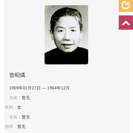
档案资料
追忆文章
时空信箱
亲友关系
祭奠记录
许愿祈福
曾昭燏
1909年01月27日 — 1964年12月
别名：
暂无
性别：
女
生肖：
暂无
信仰：
暂无