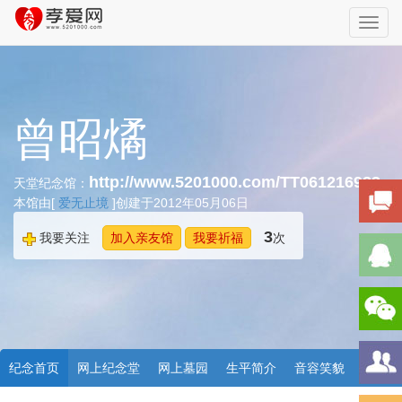
Toggl
navig
曾昭燏
http://www.5201000.com/TT061216983
天堂纪念馆：
本馆由[
爱无止境
]创建于2012年05月06日
3
我要关注
加入亲友馆
我要祈福
次
纪念首页
网上纪念堂
网上墓园
生平简介
音容笑貌