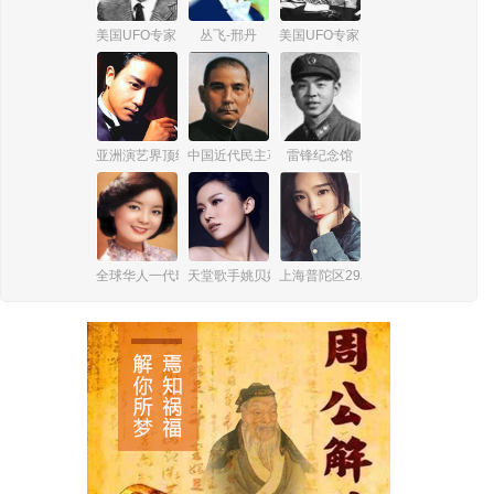
美国UFO专家 詹姆斯·爱德华·麦克唐纳
丛飞-邢丹
美国UFO专家 爱德华·鲁伯特
亚洲演艺界顶级巨星张国荣
中国近代民主革命伟大先行者孙中山
雷锋纪念馆
全球华人一代歌后邓丽君
天堂歌手姚贝娜
上海普陀区29岁女孩杨俪萍