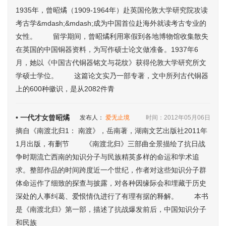
1935年，曾昭燏（1909-1964年）赴英国伦敦大学研究院攻读
考古学&mdash;&mdash;成为中国首位赴海外就读考古专业的
女性。 留学期间，曾昭燏利用寒假到各地博物馆收集散失
在英国的中国铜器资料，为写作硕士论文做准备。1937年6
月，她以《中国古代铜器铭文与花纹》获得伦敦大学研究所文
学硕士学位。 这篇论文实乃一部专著，文中所列古代铜器
上的600种徽识，是从2082件青
• 一代才女曾昭燏
发布人：
爱无止境
时间：2012年05月06日
摘自《南渡北归1： 南渡》，岳南著，湖南文艺出版社2011年
1月出版，有删节 《南渡北归》三部曲全景描绘了抗日战
争时期流亡西南的知识分子与民族精英多样的命运和学术追
求。整部作品的时间跨度近一个世纪，作者对这些知识分子群
体命运作了细致的探查与披露，对各种因缘际会和埋藏于历史
深处的人事纠葛、爱恨情仇进行了有理有据的释解。 本书
是《南渡北归》第一部，描述了抗战爆发前后，中国知识分子
和民族