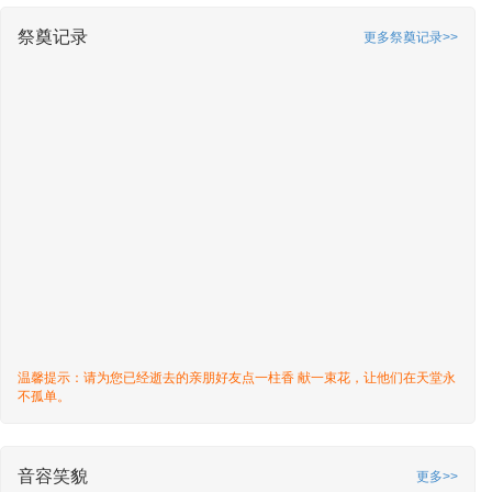
祭奠记录
更多祭奠记录>>
温馨提示：请为您已经逝去的亲朋好友点一柱香 献一束花，让他们在天堂永
不孤单。
音容笑貌
更多>>