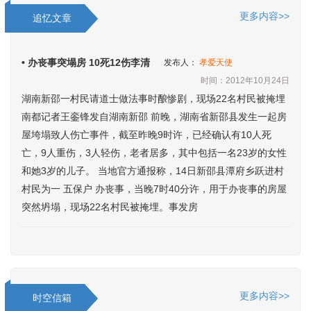
更多内容>>
追忆文章
• 办丧事突塌房 10死12伤李清
发布人：
孝爱天使
时间：2012年10月24日
湖南新邵一村民请道士做法事时酿惨剧，现场22名村民被掩埋
南都记者王銮锋发自湖南新邵 前晚，湖南省新邵县发生一起房
屋垮塌致人伤亡事件，截至昨晚9时许，已经确认有10人死
亡，9人重伤，3人轻伤，老者居多，其中包括一名23岁的女性
和她3岁的儿子。 当地官方通报称，14日新邵县潭府乡跃进村
村民为一 五保户 办丧事，当晚7时40分许，用于办丧事的房屋
突然坍塌，现场22名村民被掩埋。事发房
更多内容>>
时空信箱