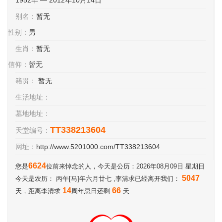
1952年 — 2012年10月14日
别名：
暂无
性别：
男
生肖：
暂无
信仰：
暂无
籍贯：
暂无
生活地址：
墓地地址：
TT338213604
天堂编号：
网址：
http://www.5201000.com/TT338213604
6624
您是
位前来悼念的人，今天是公历：2026年08月09日 星期日
5047
今天是农历： 丙午[马]年六月廿七 ,李清求已经离开我们：
14
66
天，距离李清求
周年忌日还剩
天