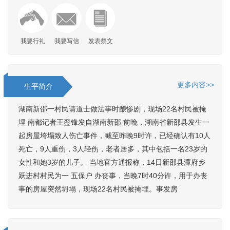
我要行礼
我要写信
发表祭文
更多内容>>
生平简介
湖南新邵一村民请道士做法事时酿惨剧，现场22名村民被掩
埋 南都记者王銮锋发自湖南新邵 前晚，湖南省新邵县发生一
起房屋垮塌致人伤亡事件，截至昨晚9时许，已经确认有10人
死亡，9人重伤，3人轻伤，老者居多，其中包括一名23岁的
女性和她3岁的儿子。 当地官方通报称，14日新邵县潭府乡
跃进村村民为一 五保户 办丧事，当晚7时40分许，用于办丧
事的房屋突然坍塌，现场22名村民被掩埋。事发房