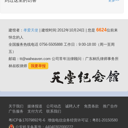
到过这里的访客
更多>>
6624
建馆者：
孝爱天使
| 建馆时间:2012年10月24日 | 您是
位前来
悼念的人
全国服务热线电话 0756-5505888 工作日：9:00-18:00（周一至周
五）
邮箱：tt@waheaven.com 公司常年法律顾问：广东林氏律师事务所
林叔权律师
我要举报
关于我们
媒体报道
公司动态
诚聘人才
免责条款
推广合作
广告服务
支付方式
联系我们
粤ICP备17079892号-6
增值电信业务经营许可证：粤B1-20150580
公安机关备案号：44040302000222