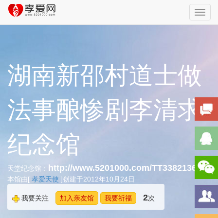
Toggl
navig
湖南新邵村道士做
法事酿惨剧李清求
纪念馆
http://www.5201000.com/TT338213604
天堂纪念馆：
本馆由[
孝爱天使
]创建于2012年10月24日
2
我要关注
加入亲友馆
我要祈福
次