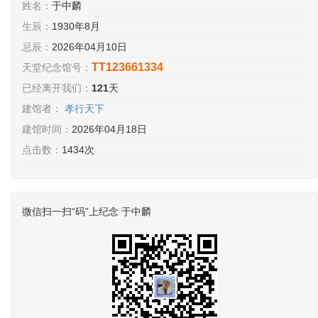
姓名：
于中麟
生辰：
1930年8月
忌辰：
2026年04月10日
TT123661334
天堂纪念馆号：
已经离开我们：
121
天
建馆者：
孝行天下
建馆时间：
2026年04月18日
点击数：
1434次
微信扫一扫“码”上纪念 于中麟