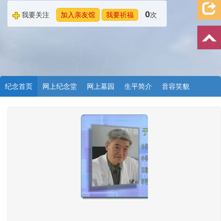
0
我要关注
加入亲友馆
我要祈福
次
纪念首页
网上纪念堂
网上墓园
生平简介
音容笑貌
档案资料
追忆文章
时空信箱
亲友关系
祭奠记录
许愿祈福