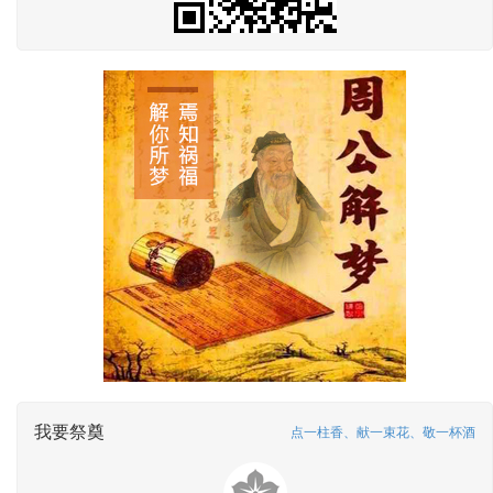
我要祭奠
点一柱香、献一束花、敬一杯酒