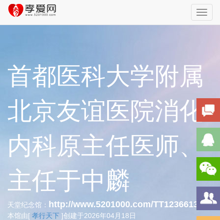
Toggl
navig
首都医科大学附属
北京友谊医院消化
内科原主任医师、
主任于中麟
http://www.5201000.com/TT123661334
天堂纪念馆：
本馆由[
孝行天下
]创建于2026年04月18日