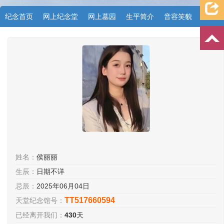
纪念首页
网上纪念堂
网上墓园
生平简介
音容笑貌
档案资料
追忆文章
时空信箱
亲友关系
祭奠记录
许愿祈福
姓名：
侯丽丽
生辰：
日期不详
忌辰：
2025年06月04日
TT517660594
天堂纪念馆号：
已经离开我们：
430
天