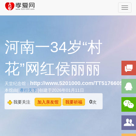
Toggl
navig
河南一34岁“村
花”网红侯丽丽
http://www.5201000.com/TT517660594
天堂纪念馆：
本馆由[
孝行天下
]创建于2026年01月11日
0
我要关注
加入亲友馆
我要祈福
次