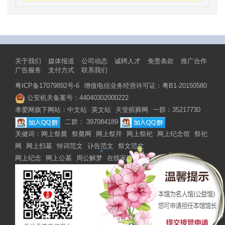
关于我们
媒体报道
公司动态
诚聘人才
免责条款
推广合作
广告服务
支付方式
联系我们
粤ICP备17079892号-6
增值电信业务经营许可证：粤B1-20150580
公安机关备案号：44040302000222
孝爱网旗下网站：
中文站
英文站
天堂殡葬网
一群：35217730
二群： 397084189
关健词：
网上祭奠
祭奠网
网上祭拜
网上祭祀
网上纪念馆
祭祀
网
网上扫墓
悼词范文
讣告范文
祭文范文
×
网上纪念
网上公墓
周公解梦
在线家谱
网上家谱