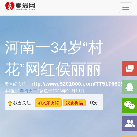
Toggl
navig
河南一34岁“村
花”网红侯丽丽
http://www.5201000.com/TT517660594
天堂纪念馆：
本馆由[
孝行天下
]创建于2026年01月11日
0
我要关注
加入亲友馆
我要祈福
次