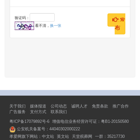
验证码：
发
看不清，
换一张
布
关于我们
媒体报道
公司动态
诚聘人才
免责条款
推广合作
广告服务
支付方式
联系我们
粤ICP备17079892号-6
增值电信业务经营许可证：粤B1-20150580
公安机关备案号：44040302000222
孝爱网旗下网站：
中文站
英文站
天堂殡葬网
一群：35217730