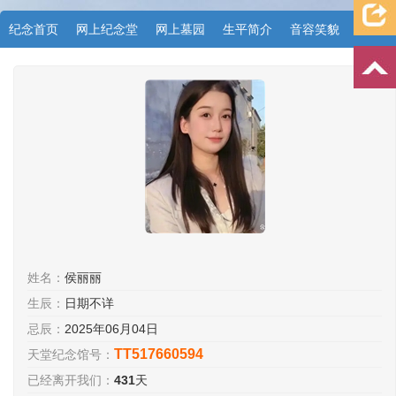
纪念首页
网上纪念堂
网上墓园
生平简介
音容笑貌
档案资料
追忆文章
时空信箱
亲友关系
祭奠记录
许愿祈福
姓名：
侯丽丽
生辰：
日期不详
忌辰：
2025年06月04日
TT517660594
天堂纪念馆号：
已经离开我们：
431
天