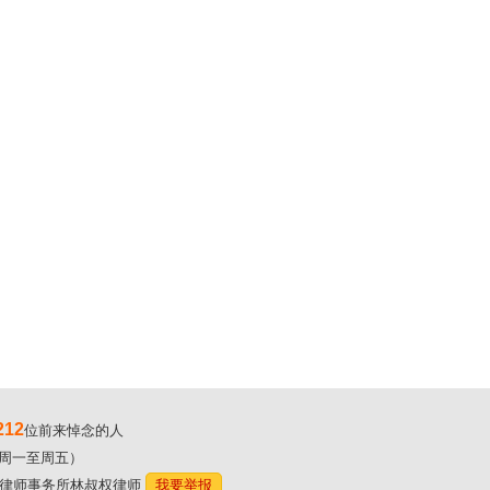
212
位前来悼念的人
00（周一至周五）
东林氏律师事务所林叔权律师
我要举报