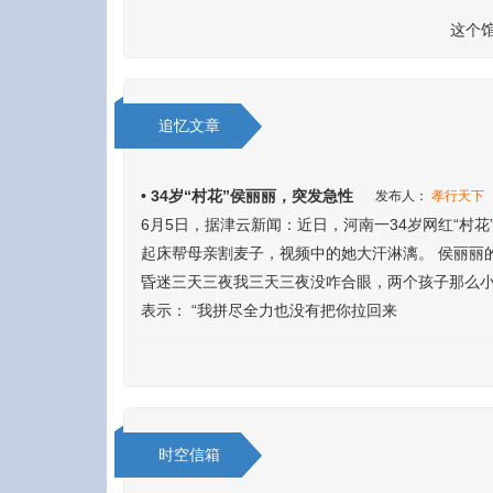
这个
追忆文章
• 34岁“村花”侯丽丽，突发急性
发布人：
孝行天下
6月5日，据津云新闻：近日，河南一34岁网红“村花
起床帮母亲割麦子，视频中的她大汗淋漓。 侯丽丽的
昏迷三天三夜我三天三夜没咋合眼，两个孩子那么小
表示： “我拼尽全力也没有把你拉回来
时空信箱