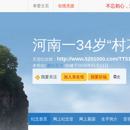
孝爱主页
在线充值
不忘初心，追
河南一34岁“
http://www.5201000.com/TT5
天堂纪念馆：
本馆由[
孝行天下
]创建于2026年01月11日
0
我要关注
加入亲友馆
我要祈福
次
纪念首页
网上纪念堂
网上墓园
生平简介
音