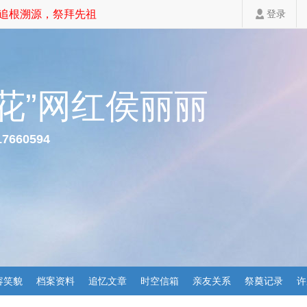
根溯源，祭拜先祖，家道斐然！
登录
村花”网红侯丽丽
17660594
容笑貌
档案资料
追忆文章
时空信箱
亲友关系
祭奠记录
许