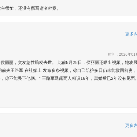
馆主很忙，还没有撰写逝者档案。
更多内
时间：2026年01
”侯丽丽，突发急性脑梗去世。 此前5月28日，侯丽丽还晒出视频，她凌晨
前夫王路军 在社媒上 发布多条视频，称自己陪护多日仍未能救回前妻， 
，你不能丢下他俩。” 王路军透露两人相识16年，离婚后已2年没有见面
更多内