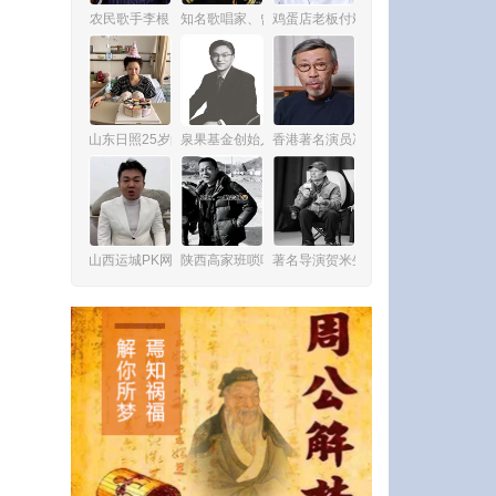
农民歌手李根
知名歌唱家、曾担任《星光大道》评委的解亚娇
鸡蛋店老板付斌
山东日照25岁的网红舞蹈老师秦贝贝
泉果基金创始人王国斌
香港著名演员冯淬帆
山西运城PK网红李天宇
陕西高家班唢呐网红刘亮
著名导演贺米生