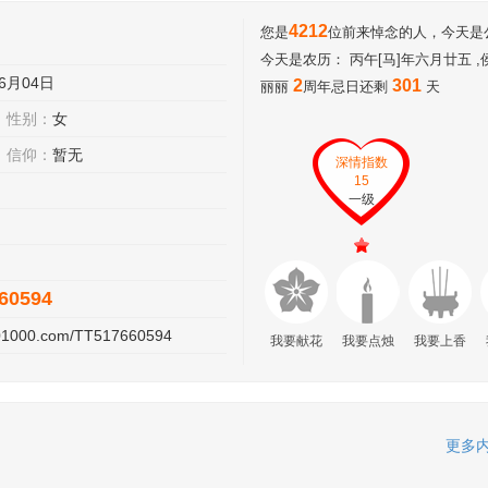
4212
您是
位前来悼念的人，今天是公历
今天是农历： 丙午[马]年六月廿五 
6月04日
2
301
丽丽
周年忌日还剩
天
性别：
女
信仰：
暂无
深情指数
15
一级
60594
201000.com/TT517660594
我要献花
我要点烛
我要上香
更多内