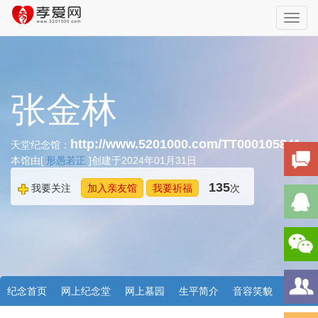
Toggl
navig
张金林
http://www.5201000.com/TT000105841
天堂纪念馆：
本馆由[
形愚若正
]创建于2024年01月31日
135
我要关注
加入亲友馆
我要祈福
次
纪念首页
网上纪念堂
网上墓园
生平简介
音容笑貌