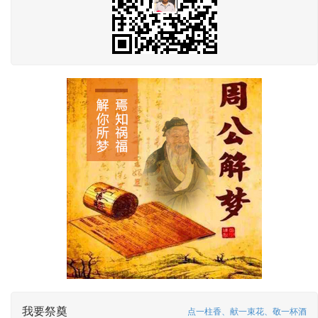
我要祭奠
点一柱香、献一束花、敬一杯酒