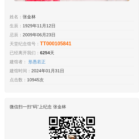
姓名：
张金林
生辰：
1929年11月12日
忌辰：
2009年06月23日
TT000105841
天堂纪念馆号：
已经离开我们：
6254
天
建馆者：
形愚若正
建馆时间：
2024年01月31日
点击数：
10945次
微信扫一扫“码”上纪念 张金林