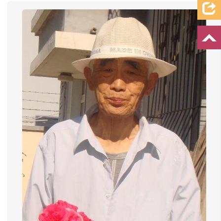
档案资料
追忆文章
时空信箱
亲友关系
祭奠记录
许愿祈福