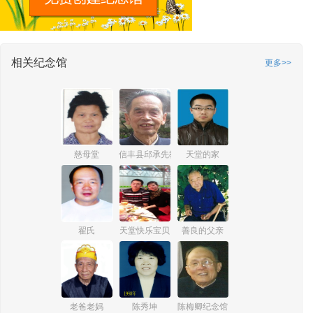
相关纪念馆
更多>>
慈母堂
信丰县邱承先教师纪念馆
天堂的家
翟氏
天堂快乐宝贝
善良的父亲
老爸老妈
陈秀坤
陈梅卿纪念馆