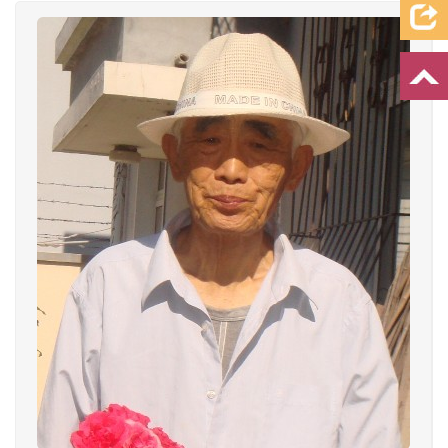
档案资料
追忆文章
时空信箱
亲友关系
祭奠记录
许愿祈福