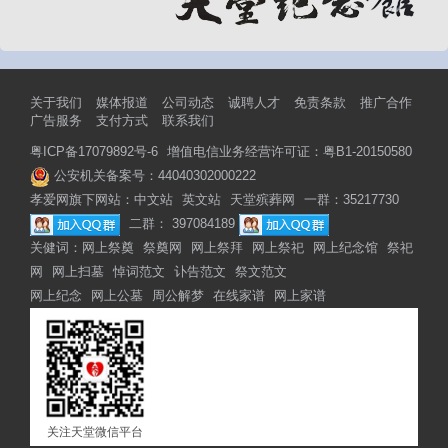
关于我们
媒体报道
公司动态
诚聘人才
免责条款
推广合作
广告服务
支付方式
联系我们
粤ICP备17079892号-6
增值电信业务经营许可证：粤B1-20150580
公安机关备案号：44040302000222
孝爱网旗下网站：
中文站
英文站
天堂殡葬网
一群：35217730
二群： 397084189
关健词：
网上祭奠
祭奠网
网上祭拜
网上祭祀
网上纪念馆
祭祀
网
网上扫墓
悼词范文
讣告范文
祭文范文
网上纪念
网上公墓
周公解梦
在线家谱
网上家谱
关注天堂微信平台