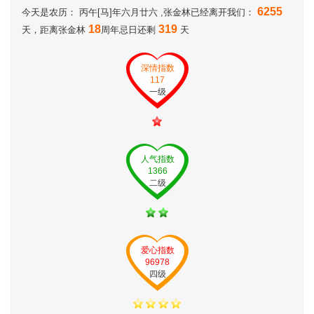
6255
今天是农历： 丙午[马]年六月廿六 ,张金林已经离开我们：
18
319
天，距离张金林
周年忌日还剩
天
深情指数
117
一级
人气指数
1366
二级
爱心指数
96978
四级