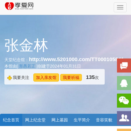
Toggl
navig
张金林
http://www.5201000.com/TT000105841
天堂纪念馆：
本馆由[
形愚若正
]创建于2024年01月31日
135
我要关注
加入亲友馆
我要祈福
次
纪念首页
网上纪念堂
网上墓园
生平简介
音容笑貌