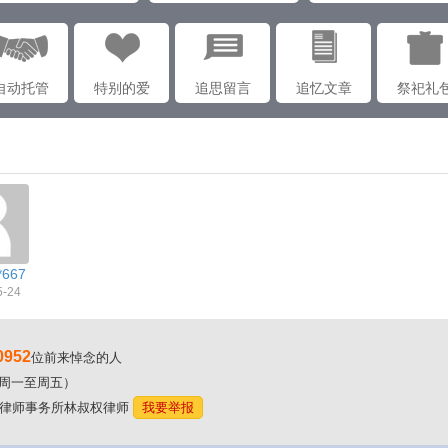
自动托管
特别的爱
追思留言
追忆文章
祭祀礼
*667
5-24
0952
位前来悼念的人
00（周一至周五）
东林氏律师事务所林叔权律师
我要举报