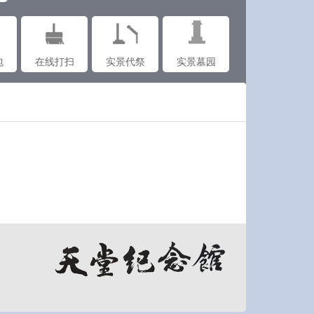
包
在线打扫
实景代祭
实景墓园