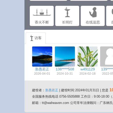
香火不断
长明灯
在线追思
访客
形愚若正
138*****508
w491129
139****
2026-04-01
2024-10-31
2024-02-18
2022-0
1
建馆者：
形愚若正
| 建馆时间:2024年01月31日 | 您是
全国服务热线电话 0756-5505888 工作日：9:00-18:
邮箱：tt@waheaven.com 公司常年法律顾问：广