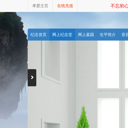
孝爱主页
在线充值
不忘初心
纪念首页
网上纪念堂
网上墓园
生平简介
音
天堂商城
祭祀礼包