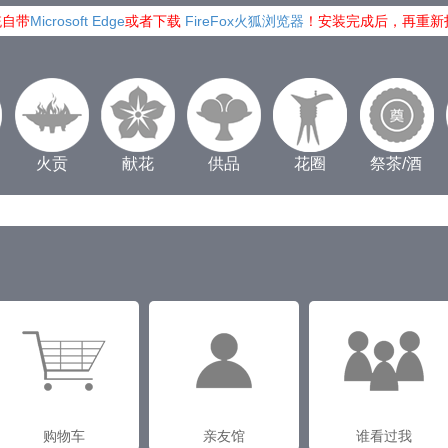
统自带
Microsoft Edge
或者下载
FireFox火狐浏览器
！安装完成后，再重新
火贡
献花
供品
花圈
祭茶/酒
购物车
亲友馆
谁看过我