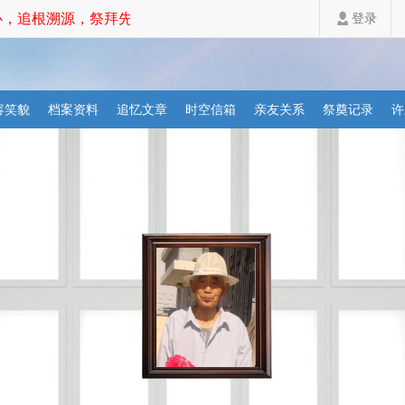
，追根溯源，祭拜先祖，家道斐然！
登录
容笑貌
档案资料
追忆文章
时空信箱
亲友关系
祭奠记录
许