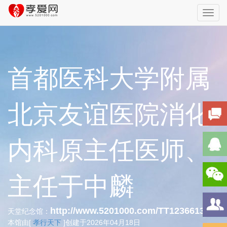
Toggl
navig
首都医科大学附属
北京友谊医院消化
内科原主任医师、
主任于中麟
http://www.5201000.com/TT123661334
天堂纪念馆：
本馆由[
孝行天下
]创建于2026年04月18日