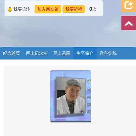
0
我要关注
加入亲友馆
我要祈福
次
纪念首页
网上纪念堂
网上墓园
生平简介
音容笑貌
档案资料
追忆文章
时空信箱
亲友关系
祭奠记录
许愿祈福