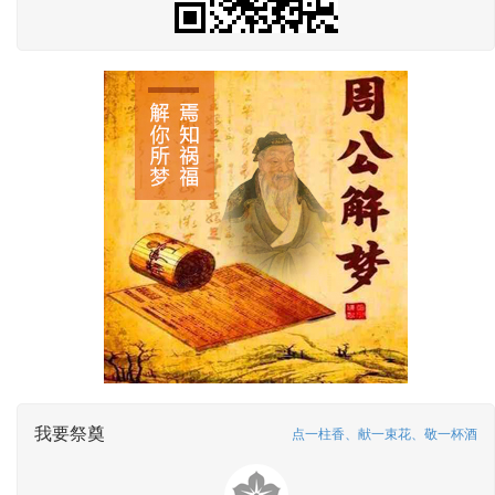
我要祭奠
点一柱香、献一束花、敬一杯酒