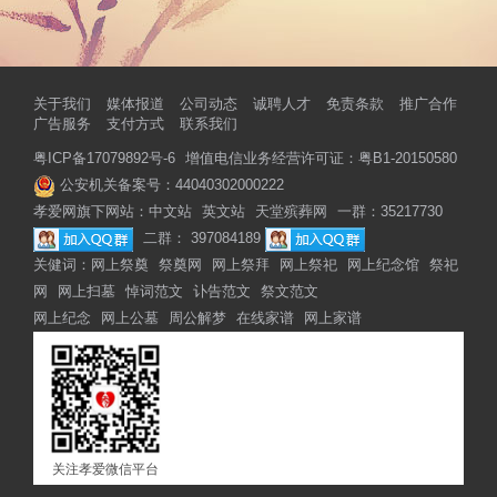
关于我们
媒体报道
公司动态
诚聘人才
免责条款
推广合作
广告服务
支付方式
联系我们
粤ICP备17079892号-6
增值电信业务经营许可证：粤B1-20150580
公安机关备案号：44040302000222
孝爱网旗下网站：
中文站
英文站
天堂殡葬网
一群：35217730
二群： 397084189
关健词：
网上祭奠
祭奠网
网上祭拜
网上祭祀
网上纪念馆
祭祀
网
网上扫墓
悼词范文
讣告范文
祭文范文
网上纪念
网上公墓
周公解梦
在线家谱
网上家谱
关注孝爱微信平台