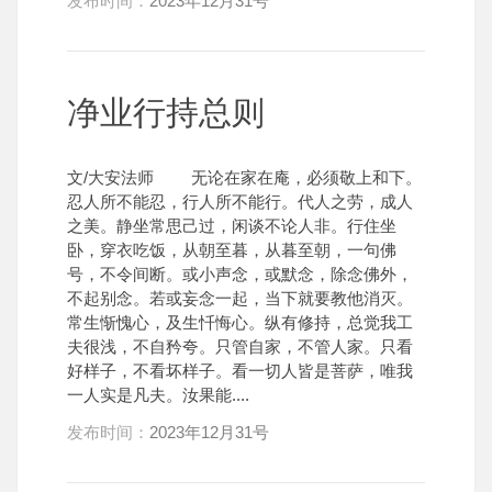
发布时间：
2023年12月31号
净业行持总则
文/大安法师 无论在家在庵，必须敬上和下。
忍人所不能忍，行人所不能行。代人之劳，成人
之美。静坐常思己过，闲谈不论人非。行住坐
卧，穿衣吃饭，从朝至暮，从暮至朝，一句佛
号，不令间断。或小声念，或默念，除念佛外，
不起别念。若或妄念一起，当下就要教他消灭。
常生惭愧心，及生忏悔心。纵有修持，总觉我工
夫很浅，不自矜夸。只管自家，不管人家。只看
好样子，不看坏样子。看一切人皆是菩萨，唯我
一人实是凡夫。汝果能....
发布时间：
2023年12月31号