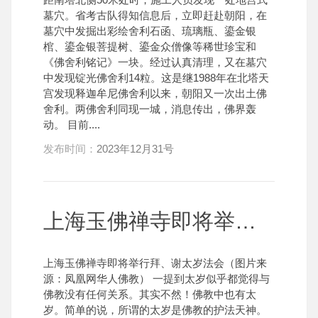
墓穴。省考古队得知信息后，立即赶赴朝阳，在
墓穴中发掘出彩绘舍利石函、琉璃瓶、鎏金银
棺、鎏金银菩提树、鎏金众僧像等稀世珍宝和
《佛舍利铭记》一块。经过认真清理，又在墓穴
中发现锭光佛舍利14粒。这是继1988年在北塔天
宫发现释迦牟尼佛舍利以来，朝阳又一次出土佛
舍利。两佛舍利同现一城，消息传出，佛界轰
动。 目前....
发布时间：
2023年12月31号
上海玉佛禅寺即将举行拜、谢太岁法会
上海玉佛禅寺即将举行拜、谢太岁法会（图片来
源：凤凰网华人佛教） 一提到太岁似乎都觉得与
佛教没有任何关系。其实不然！佛教中也有太
岁。简单的说，所谓的太岁是佛教的护法天神。