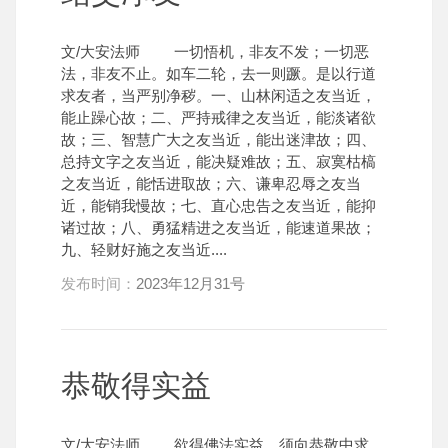
文/大安法师 一切悟机，非友不发；一切恶
法，非友不止。如车二轮，去一则蹶。是以行道
求友者，当严别净秽。一、山林闲适之友当近，
能止躁心故；二、严持戒律之友当近，能淡诸欲
故；三、智慧广大之友当近，能出迷津故；四、
总持文字之友当近，能决疑难故；五、寂寞枯槁
之友当近，能恬进取故；六、谦卑忍辱之友当
近，能销我慢故；七、直心忠告之友当近，能抑
诸过故；八、勇猛精进之友当近，能速道果故；
九、轻财好施之友当近....
发布时间：
2023年12月31号
恭敬得实益
文/大安法师 欲得佛法实益，须向恭敬中求。