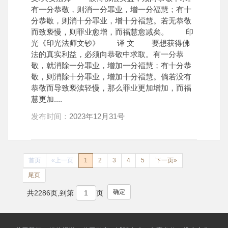
有一分恭敬，则消一分罪业，增一分福慧；有十
分恭敬，则消十分罪业，增十分福慧。若无恭敬
而致亵慢，则罪业愈增，而福慧愈减矣。 印
光《印光法师文钞》 译 文 要想获得佛
法的真实利益，必须向恭敬中求取。有一分恭
敬，就消除一分罪业，增加一分福慧；有十分恭
敬，则消除十分罪业，增加十分福慧。倘若没有
恭敬而导致亵渎轻慢，那么罪业更加增加，而福
慧更加....
发布时间：
2023年12月31号
首页
«上一页
1
2
3
4
5
下一页»
尾页
确定
共2286页,到第
页