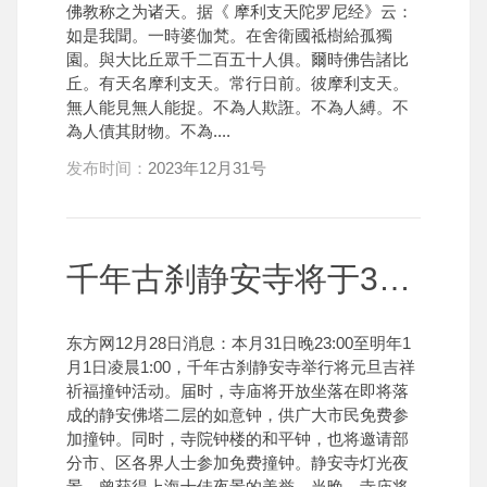
佛教称之为诸天。据《 摩利支天陀罗尼经》云：
如是我聞。一時婆伽梵。在舍衛國祗樹給孤獨
園。與大比丘眾千二百五十人俱。爾時佛告諸比
丘。有天名摩利支天。常行日前。彼摩利支天。
無人能見無人能捉。不為人欺誑。不為人縛。不
為人債其財物。不為....
发布时间：
2023年12月31号
千年古刹静安寺将于31日晚举行新年撞钟仪式
东方网12月28日消息：本月31日晚23:00至明年1
月1日凌晨1:00，千年古刹静安寺举行将元旦吉祥
祈福撞钟活动。届时，寺庙将开放坐落在即将落
成的静安佛塔二层的如意钟，供广大市民免费参
加撞钟。同时，寺院钟楼的和平钟，也将邀请部
分市、区各界人士参加免费撞钟。静安寺灯光夜
景，曾获得上海十佳夜景的美誉，当晚，寺庙将