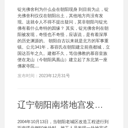
锭光佛舍利为什么会在朝阳现身 到目前为止，锭
光佛舍利仅仅在朝阳出土，其他地方尚没有发
现。这就令人不得不提出疑问，莫非朝阳与锭光
佛有着什么奇特的因缘？ 其实，锭光佛舍利在朝
阳被发现，奇怪也不奇怪，应该说，是有着深厚
的历史渊源的。 朝阳自古以来就是北方的军事重
镇。公元341年，慕容氏在朝阳建立前燕都城，立
国达百年之久。建都不久，笃信佛教的慕容皇族
便在龙山（今朝阳凤凰山）建立起了东北第一座
佛家寺院....
发布时间：
2023年12月31号
辽宁朝阳南塔地宫发现首次出土的锭光佛舍利(1)
2004年10月13日，当朝阳老城区改造工程进行到
距南塔北侧50米处时，施工人员发现一处地宫式