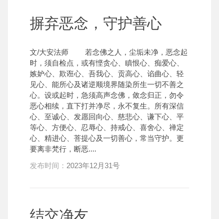
摒弃恶念，守护善心
文/大安法师 若念佛之人，尘垢未净，恶念起
时，须自检点，或有悭贪心、瞋恨心、痴爱心、
嫉妒心、欺诳心、吾我心、贡高心、谄曲心、轻
见心、能所心及诸逆顺境界随染所生一切不善之
心。设或起时，急须高声念佛，敛念归正，勿令
恶心相续，直下打并净尽，永不复生。所有深信
心、至诚心、发愿回向心、慈悲心、谦下心、平
等心、方便心、忍辱心、持戒心、喜舍心、禅定
心、精进心、菩提心及一切善心，常当守护。更
要离非梵行，断恶....
发布时间：
2023年12月31号
结交净友