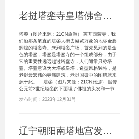
老挝塔銮寺皇塔佛舍利塔下供僧盛会
塔銮（图片来源：21CN旅游） 离开西蒙寺，我
们沿那条笔直的塔銮大街去游览万象的地标金碧
辉煌的塔銮寺。来到塔銮广场，首先见到的是金
色的塔銮，塔銮是塔銮寺的一个组成部分，由于
它的重要性远远超过塔銮寺，人们通常只称塔
銮。塔銮意译为大塔或皇塔，造型风格独特，是
老挝最宏伟的寺庙建筑，老挝国徽中的图腾就来
源于此。 塔銮（图片来源：21CN旅游） 据传
公元前3世纪塔銮的下面埋了佛祖的头发和一节....
发布时间：
2023年12月31号
辽宁朝阳南塔地宫发现首次出土的锭光佛舍利(2)