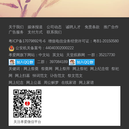
关于我们
媒体报道
公司动态
诚聘人才
免责条款
推广合作
广告服务
支付方式
联系我们
粤ICP备17079892号-6
增值电信业务经营许可证：粤B1-20150580
公安机关备案号：44040302000222
孝爱网旗下网站：
中文站
英文站
天堂殡葬网
一群：35217730
二群： 397084189
关健词：
网上祭奠
祭奠网
网上祭拜
网上祭祀
网上纪念馆
祭祀
网
网上扫墓
悼词范文
讣告范文
祭文范文
网上纪念
网上公墓
周公解梦
在线家谱
网上家谱
关注孝爱微信平台