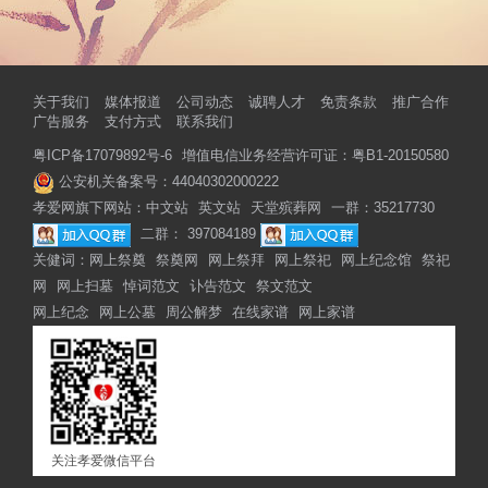
关于我们
媒体报道
公司动态
诚聘人才
免责条款
推广合作
广告服务
支付方式
联系我们
粤ICP备17079892号-6
增值电信业务经营许可证：粤B1-20150580
公安机关备案号：44040302000222
孝爱网旗下网站：
中文站
英文站
天堂殡葬网
一群：35217730
二群： 397084189
关健词：
网上祭奠
祭奠网
网上祭拜
网上祭祀
网上纪念馆
祭祀
网
网上扫墓
悼词范文
讣告范文
祭文范文
网上纪念
网上公墓
周公解梦
在线家谱
网上家谱
关注孝爱微信平台