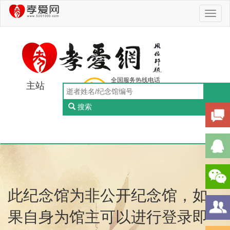
Toggl
naviga
全国服务热线电话
主站
0756-5505888
工作日：9:00-18:00（周一至周五）
搜索
Toggl
naviga
此纪念馆为非公开纪念馆，如
果自身为馆主可以进行登录即