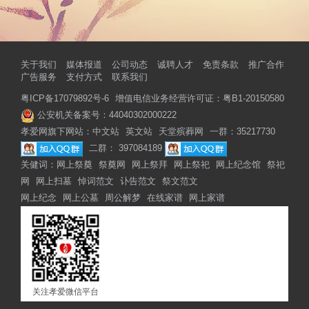
关于我们
媒体报道
公司动态
诚聘人才
免责条款
推广合作
广告服务
支付方式
联系我们
粤ICP备17079892号-6
增值电信业务经营许可证：粤B1-20150580
公安机关备案号：44040302000222
孝爱网旗下网站：
中文站
英文站
天堂殡葬网
一群：35217730
二群： 397084189
关健词：
网上祭奠
祭奠网
网上祭拜
网上祭祀
网上纪念馆
祭祀
网
网上扫墓
悼词范文
讣告范文
祭文范文
网上纪念
网上公墓
周公解梦
在线家谱
网上家谱
关注孝爱微信平台