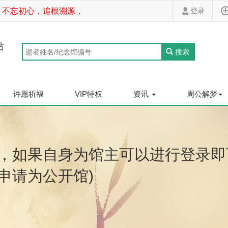
不忘初心，追根溯源，祭拜先祖，家道斐然！
登录
站
搜索
许愿祈福
VIP特权
资讯
周公解梦
，如果自身为馆主可以进行登录即
申请为公开馆)