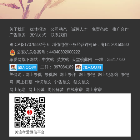
关于我们
媒体报道
公司动态
诚聘人才
免责条款
推广合作
广告服务
支付方式
联系我们
粤ICP备17079892号-6
增值电信业务经营许可证：粤B1-20150580
公安机关备案号：44040302000222
孝爱网旗下网站：
中文站
英文站
天堂殡葬网
一群：35217730
二群： 397084189
关健词：
网上祭奠
祭奠网
网上祭拜
网上祭祀
网上纪念馆
祭祀
网
网上扫墓
悼词范文
讣告范文
祭文范文
网上纪念
网上公墓
周公解梦
在线家谱
网上家谱
关注孝爱微信平台