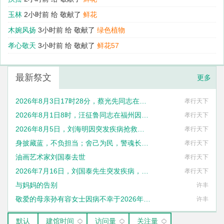
玉林
2小时前 给
敬献了
鲜花
木婉风扬
3小时前 给
敬献了
绿色植物
孝心敬天
3小时前 给
敬献了
鲜花57
最新祭文
更多
2026年8月3日17时28分，蔡光先同志在湖南长沙安详辞世，享年76岁
孝行天下
2026年8月1日8时，汪征鲁同志在福州因病与世长辞，享年80岁
孝行天下
2026年8月5日，刘海明因突发疾病抢救无效逝世，终年38岁
孝行天下
身披藏蓝，不负担当；舍己为民，警魂长存。丘峻宇同志用宝贵的生命践行了“人民公安为人民”的铮铮誓言。
孝行天下
油画艺术家刘国泰去世
孝行天下
2026年7月16日，刘国泰先生突发疾病，不幸去世，享年六十八岁
孝行天下
与妈妈的告别
许丰
敬爱的母亲孙有容女士因病不幸于2026年1月27日14时57分与世长辞
许丰
默认
建馆时间
访问量
关注量