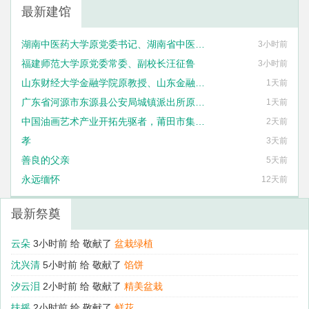
最新建馆
湖南中医药大学原党委书记、湖南省中医药研究院原院长蔡光先
3小时前
福建师范大学原党委常委、副校长汪征鲁
3小时前
山东财经大学金融学院原教授、山东金融发展研究院原院长刘海明
1天前
广东省河源市东源县公安局城镇派出所原民警丘峻宇
1天前
中国油画艺术产业开拓先驱者，莆田市集友艺术框业有限公司法定代表人刘国泰
2天前
孝
3天前
善良的父亲
5天前
永远缅怀
12天前
最新祭奠
云朵
3小时前 给
敬献了
盆栽绿植
沈兴清
5小时前 给
敬献了
馅饼
汐云泪
2小时前 给
敬献了
精美盆栽
扶摇
2小时前 给
敬献了
鲜花