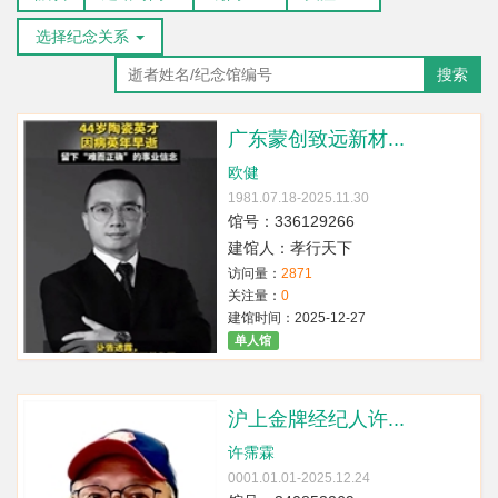
选择纪念关系
搜索
广东蒙创致远新材...
欧健
1981.07.18-2025.11.30
馆号：336129266
建馆人：孝行天下
访问量：
2871
关注量：
0
建馆时间：2025-12-27
单人馆
沪上金牌经纪人许...
许霈霖
0001.01.01-2025.12.24