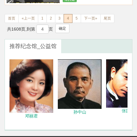
首页
«上一页
1
2
3
4
5
下一页»
尾页
确定
共1608页,到第
页
推荐纪念馆_公益馆
张国荣
孙中山
邓丽君