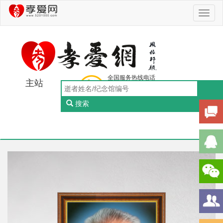
Toggl
naviga
全国服务热线电话
主站
0756-5505888
工作日：9:00-18:00（周一至周五）
搜索
Toggl
naviga