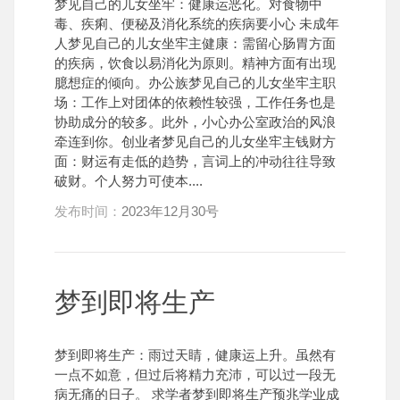
梦见自己的儿女坐牢：健康运恶化。对食物中
毒、疾痢、便秘及消化系统的疾病要小心 未成年
人梦见自己的儿女坐牢主健康：需留心肠胃方面
的疾病，饮食以易消化为原则。精神方面有出现
臆想症的倾向。办公族梦见自己的儿女坐牢主职
场：工作上对团体的依赖性较强，工作任务也是
协助成分的较多。此外，小心办公室政治的风浪
牵连到你。创业者梦见自己的儿女坐牢主钱财方
面：财运有走低的趋势，言词上的冲动往往导致
破财。个人努力可使本....
发布时间：
2023年12月30号
梦到即将生产
梦到即将生产：雨过天睛，健康运上升。虽然有
一点不如意，但过后将精力充沛，可以过一段无
病无痛的日子。 求学者梦到即将生产预兆学业成