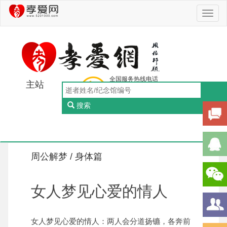
Toggl
naviga
全国服务热线电话
主站
0756-5505888
工作日：9:00-18:00（周一至周五）
搜索
Toggl
naviga
周公解梦 /
身体篇
女人梦见心爱的情人
女人梦见心爱的情人：两人会分道扬镳，各奔前