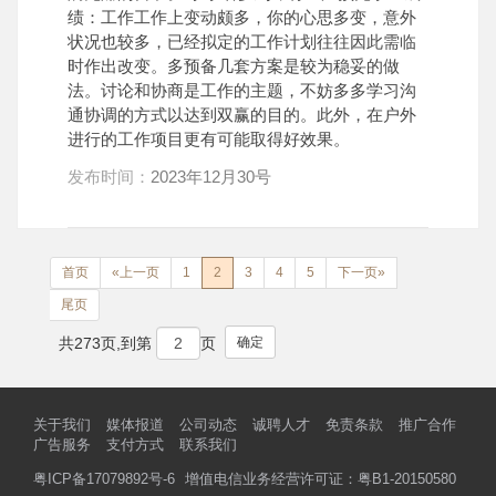
绩：工作工作上变动颇多，你的心思多变，意外
状况也较多，已经拟定的工作计划往往因此需临
时作出改变。多预备几套方案是较为稳妥的做
法。讨论和协商是工作的主题，不妨多多学习沟
通协调的方式以达到双赢的目的。此外，在户外
进行的工作项目更有可能取得好效果。
发布时间：
2023年12月30号
首页
«上一页
1
2
3
4
5
下一页»
尾页
确定
共273页,到第
页
关于我们
媒体报道
公司动态
诚聘人才
免责条款
推广合作
广告服务
支付方式
联系我们
粤ICP备17079892号-6
增值电信业务经营许可证：粤B1-20150580