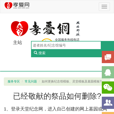
Toggl
naviga
全国服务热线电话
主站
0756-5505888
工作日：9:00-18:00（周一至周五）
搜索
Toggl
naviga
服务专区
常见问题
如何更换纪念馆模板、灵堂模板及墓园模板?
已经敬献的祭品如何删除?
1、登录天堂纪念网，进入自己创建的网上墓园或网