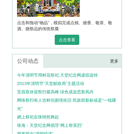
点击和拖动“物品”，模拟完成点烛、烧香、敬茶、敬
酒、烧祭品的传统祭奠
点击查看
公司动态
更多
今年清明节用鲜花祭祀,天堂纪念网虚拟追悼
2013年清明节“天堂邮政局”主题活动
宜昌双休迎祭扫最高峰 绿色成追思新风尚
网络祭扫有人尝鲜但困境依旧 民政部新标或是"一线曙
光"
網上祭祀在珠悄然興起
珠海：天堂纪念网倡导“网上祭英烈”
商家掘金“清明经济”