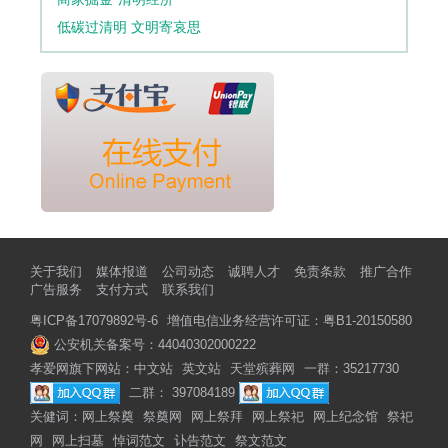
低碳过清明 文明寄哀思
关于我们
媒体报道
公司动态
诚聘人才
免责条款
推广合作
广告服务
支付方式
联系我们
粤ICP备17079892号-6
增值电信业务经营许可证：粤B1-20150580
公安机关备案号：44040302000222
孝爱网旗下网站：
中文站
英文站
天堂殡葬网
一群：35217730
二群： 397084189
关健词：
网上祭奠
祭奠网
网上祭拜
网上祭祀
网上纪念馆
祭祀
网
网上扫墓
悼词范文
讣告范文
祭文范文