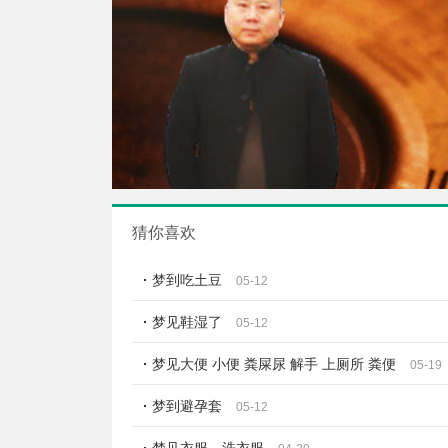
猜你喜欢
梦到吃土豆
05-12
梦见鞋湿了
05-12
梦见大便 小便 粪屎尿 解手 上厕所 粪便
05-19
梦到避孕套
05-12