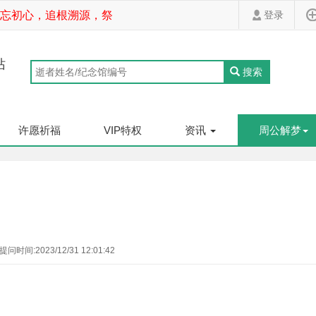
忘初心，追根溯源，祭拜先祖，家道斐然！
登录
站
搜索
许愿祈福
VIP特权
资讯
周公解梦
提问时间:2023/12/31 12:01:42